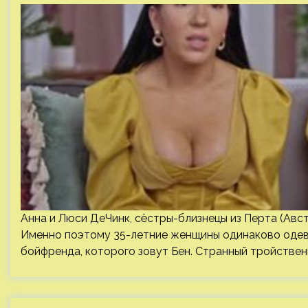
Анна и Люси ДеЧинк, сёстры-близнецы из Перта (Авст
Именно поэтому 35-летние женщины одинаково одева
бойфренда, которого зовут Бен. Странный тройствен