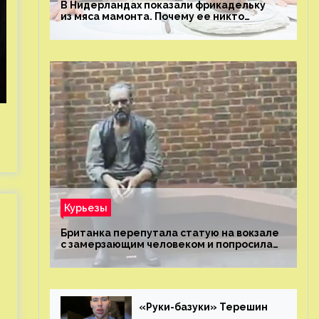
В Нидерландах показали фрикадельку
из мяса мамонта. Почему ее никто
не попробовал?
Курьезы
Британка перепутала статую на вокзале
с замерзающим человеком и попросила
о помощи
«Руки-базуки» Терешин