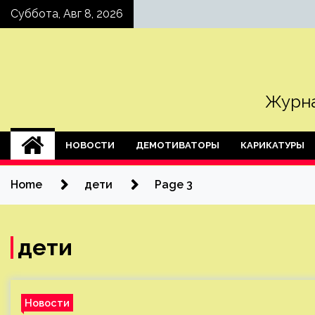
Skip
Суббота, Авг 8, 2026
to
content
Журна
НОВОСТИ
ДЕМОТИВАТОРЫ
КАРИКАТУРЫ
Home
дети
Page 3
дети
Новости