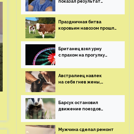
показал результат
пластических операций
Праздничная битва
коровьим навозом прошла
в Индии
Британец взял урну
с прахом на прогулку
по барам и потерял его
Австралиец навлек
на себя гнев жены,
сделав тату
с ее неудачной
фотографией
Барсук остановил
движение поездов
в Нидерландах
Мужчина сделал ремонт