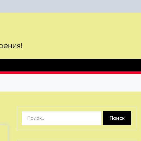
оения!
Найти: