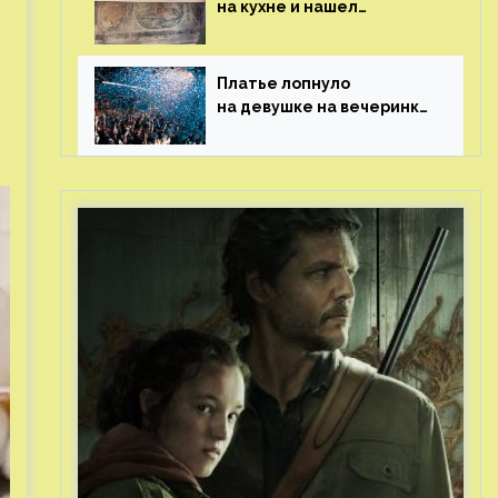
на кухне и нашел
бесценные рисунки
возрастом 400 лет
Платье лопнуло
на девушке на вечеринке
перед гостями