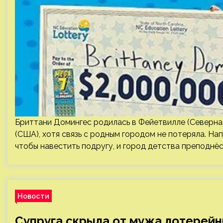
Бриттани Домингес родилась в Фейетвилле (Северная
(США), хотя связь с родным городом не потеряла. На
чтобы навестить подругу, и город детства преподнё
Новости
Супруга скрыла от мужа лотерейн