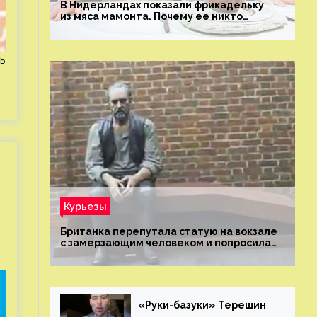
В Нидерландах показали фрикадельку
из мяса мамонта. Почему ее никто
не попробовал?
ь
Курьезы
Британка перепутала статую на вокзале
с замерзающим человеком и попросила
о помощи
«Руки-базуки» Терешин