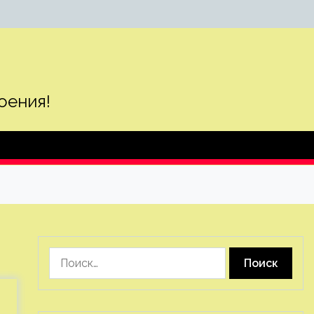
оения!
Найти: