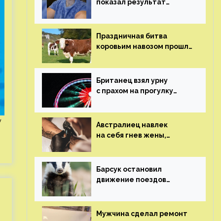
показал результат
пластических операций
Праздничная битва
коровьим навозом прошла
в Индии
Британец взял урну
с прахом на прогулку
по барам и потерял его
у
Австралиец навлек
на себя гнев жены,
сделав тату
с ее неудачной
фотографией
Барсук остановил
движение поездов
в Нидерландах
Мужчина сделал ремонт