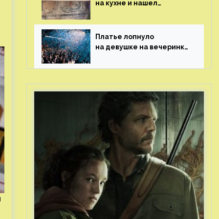
на кухне и нашел
бесценные рисунки
возрастом 400 лет
Платье лопнуло
на девушке на вечеринке
перед гостями
н