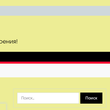
оения!
Найти: