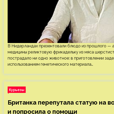
В Нидерландах презентовали блюдо из прошлого — а
медицины реликтовую фрикадельку из мяса шерстист
пострадало ни одно животное: в приготовлении зад
использованием генетического материала…
Курьезы
Британка перепутала статую на в
и попросила о помощи