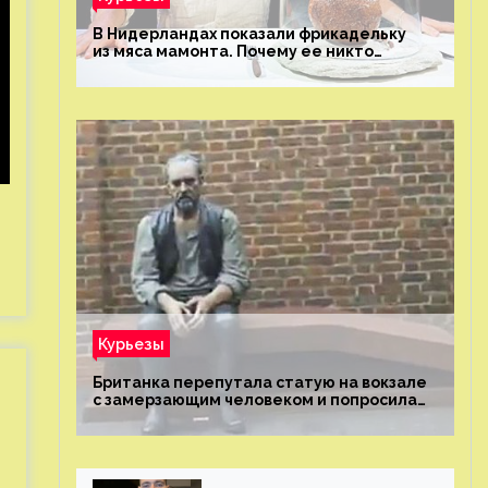
В Нидерландах показали фрикадельку
из мяса мамонта. Почему ее никто
не попробовал?
Курьезы
Британка перепутала статую на вокзале
с замерзающим человеком и попросила
о помощи