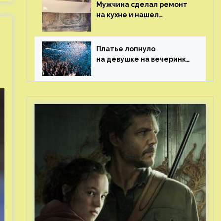
Мужчина сделал ремонт
на кухне и нашел
бесценные рисунки
возрастом 400 лет
Платье лопнуло
на девушке на вечеринке
перед гостями