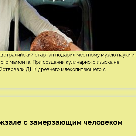
встралийский стартап подарил местному музею науки и
ого мамонта. При создании кулинарного изыска не
ействовали ДНК древнего млекопитающего с
окзале с замерзающим человеком