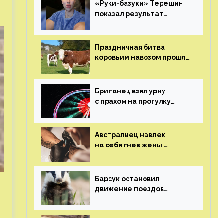
«Руки-базуки» Терешин
показал результат
пластических операций
Праздничная битва
коровьим навозом прошла
в Индии
Британец взял урну
с прахом на прогулку
по барам и потерял его
Австралиец навлек
на себя гнев жены,
сделав тату
с ее неудачной
фотографией
Барсук остановил
движение поездов
в Нидерландах