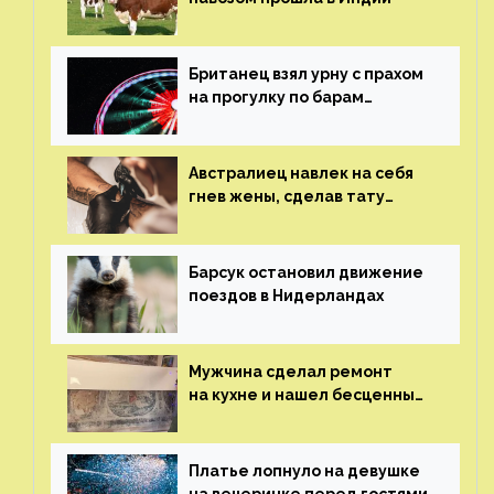
Британец взял урну с прахом
на прогулку по барам
и потерял его
Австралиец навлек на себя
гнев жены, сделав тату
с ее неудачной фотографией
Барсук остановил движение
поездов в Нидерландах
Мужчина сделал ремонт
на кухне и нашел бесценные
рисунки возрастом 400 лет
Платье лопнуло на девушке