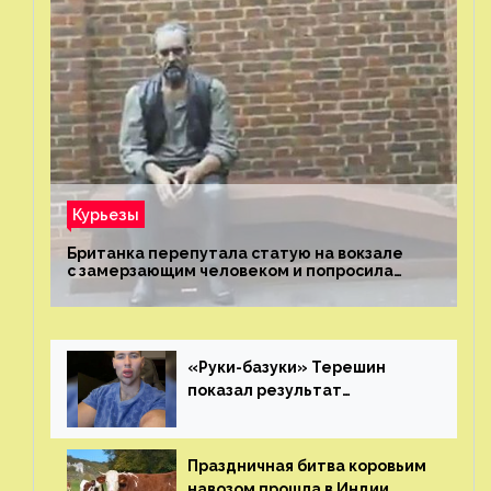
Курьезы
Британка перепутала статую на вокзале
с замерзающим человеком и попросила
о помощи
«Руки-базуки» Терешин
показал результат
пластических операций
Праздничная битва коровьим
навозом прошла в Индии