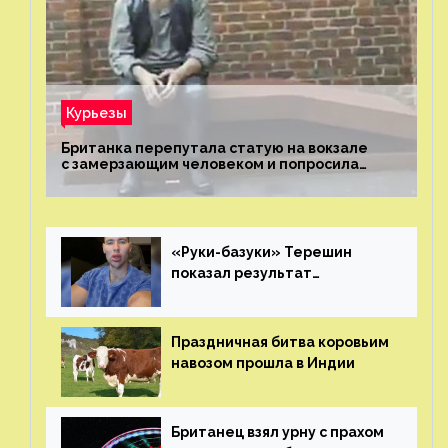
Курьезы
Британка перепутала статую на вокзале
с замерзающим человеком и попросила
о помощи
«Руки-базуки» Терешин
показал результат
пластических операций
Праздничная битва коровьим
навозом прошла в Индии
Британец взял урну с прахом