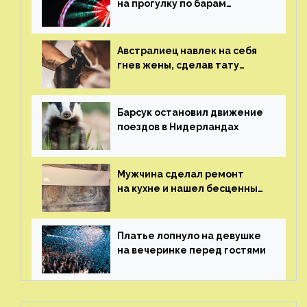
на прогулку по барам
и потерял его
Австралиец навлек на себя
гнев жены, сделав тату
с ее неудачной фотографией
Барсук остановил движение
поездов в Нидерландах
Мужчина сделал ремонт
на кухне и нашел бесценные
рисунки возрастом 400 лет
Платье лопнуло на девушке
на вечеринке перед гостями