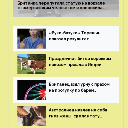
Британка перепутала статую на вокзале
с замерзающим человеком и попросила
о помощи
«Руки-базуки» Терешин
показал результат
пластических операций
Праздничная битва коровьим
навозом прошла в Индии
Британец взял урну с прахом
на прогулку по барам
и потерял его
Австралиец навлек на себя
гнев жены, сделав тату
с ее неудачной фотографией