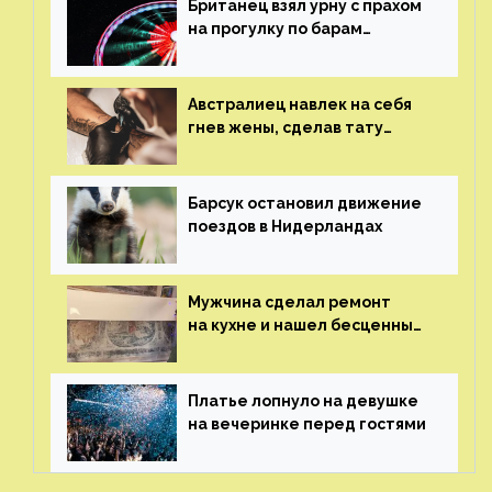
Британец взял урну с прахом
на прогулку по барам
и потерял его
Австралиец навлек на себя
гнев жены, сделав тату
с ее неудачной фотографией
Барсук остановил движение
поездов в Нидерландах
Мужчина сделал ремонт
на кухне и нашел бесценные
рисунки возрастом 400 лет
Платье лопнуло на девушке
на вечеринке перед гостями