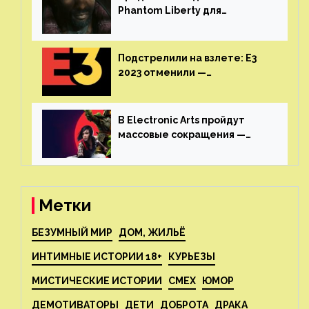
Phantom Liberty для
Cyberpunk 2077 начнётся в
июне
Подстрелили на взлете: E3
2023 отменили —
крупнейшая игровая
выставка не вернется
В Electronic Arts пройдут
массовые сокращения —
издатель планирует
реструктуризацию
Метки
БЕЗУМНЫЙ МИР
ДОМ, ЖИЛЬЁ
ИНТИМНЫЕ ИСТОРИИ 18+
КУРЬЕЗЫ
МИСТИЧЕСКИЕ ИСТОРИИ
СМЕХ
ЮМОР
ДЕМОТИВАТОРЫ
ДЕТИ
ДОБРОТА
ДРАКА