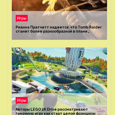
Игры
Рианна Пратчетт надеется, что Tomb Raider
станет более разнообразной в плане
репрезентации
Игры
Авторы LEGO 2K Drive рассматривают
гоночную игру как старт целой франшизы