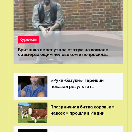
Курьезы
Британка перепутала статую на вокзале
с замерзающим человеком и попросила
о помощи
«Руки-базуки» Терешин
показал результат
пластических операций
Праздничная битва коровьим
навозом прошла в Индии