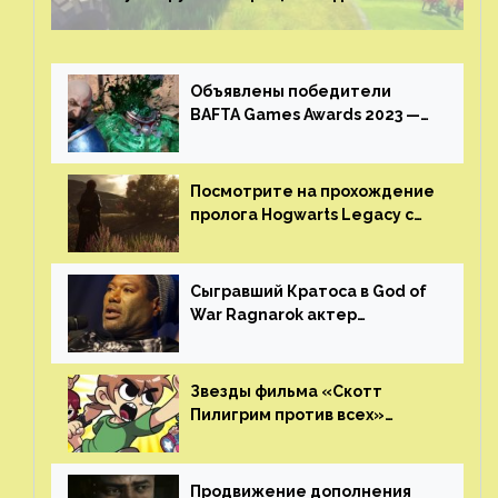
Объявлены победители
BAFTA Games Awards 2023 —
God of War Ragnarok от Sony
получила шесть наград
Посмотрите на прохождение
пролога Hogwarts Legacy с
русской озвучкой —
GamesVoice показала первые
результаты своего труда
Сыгравший Кратоса в God of
War Ragnarok актер
Кристофер Джадж призвал
игроков прекратить
консольные войны
Звезды фильма «Скотт
Пилигрим против всех»
воссоединятся для озвучки
аниме от Netflix
Продвижение дополнения