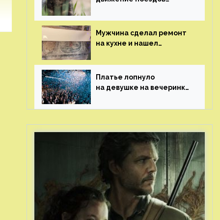
в Нидерландах
Мужчина сделал ремонт
на кухне и нашел
бесценные рисунки
возрастом 400 лет
Платье лопнуло
на девушке на вечеринке
перед гостями