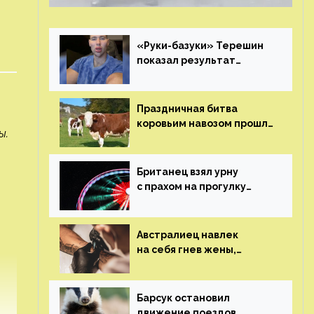
«Руки-базуки» Терешин
показал результат
пластических операций
Праздничная битва
коровьим навозом прошла
ы.
в Индии
Британец взял урну
с прахом на прогулку
по барам и потерял его
Австралиец навлек
на себя гнев жены,
сделав тату
с ее неудачной
фотографией
Барсук остановил
движение поездов