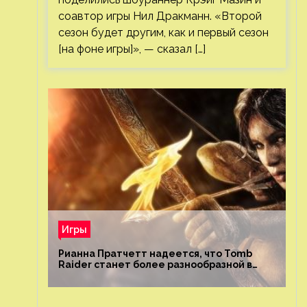
соавтор игры Нил Дракманн. «Второй
сезон будет другим, как и первый сезон
[на фоне игры]», — сказал […]
Игры
Рианна Пратчетт надеется, что Tomb
Raider станет более разнообразной в
плане репрезентации