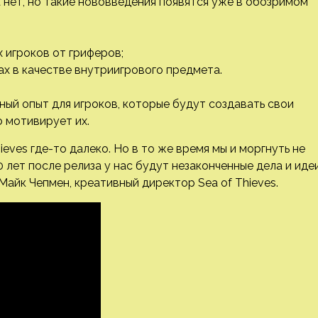
нет, но такие нововведения появятся уже в обозримом
 игроков от гриферов;
х в качестве внутриигрового предмета.
ный опыт для игроков, которые будут создавать свои
о мотивирует их.
ieves где-то далеко. Но в то же время мы и моргнуть не
0 лет после релиза у нас будут незаконченные дела и идеи
айк Чепмен, креативный директор Sea of Thieves.