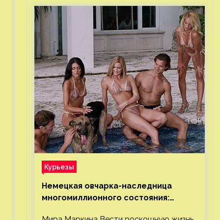
Курьезы
Немецкая овчарка-наследница
многомиллионного состояния:
правда или миф
Мира Маркина Вести роскошную жизнь