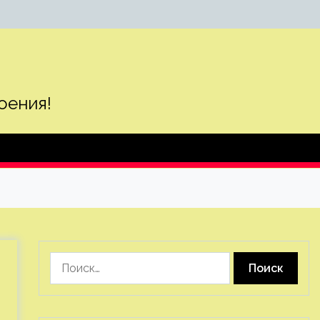
оения!
Найти: