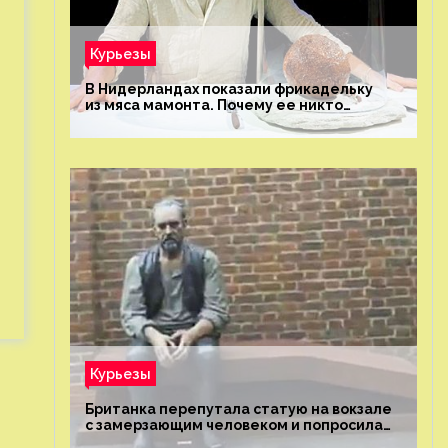
Курьезы
В Нидерландах показали фрикадельку
из мяса мамонта. Почему ее никто
не попробовал?
Курьезы
Британка перепутала статую на вокзале
с замерзающим человеком и попросила
о помощи