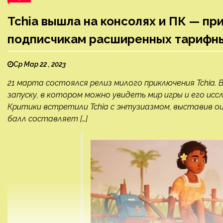
Tchia вышла на консолях и ПК — п
подписчикам расширенных тарифных
Ср Мар 22 , 2023
21 марта состоялся релиз милого приключения Tchia.
запуску, в котором можно увидеть мир игры и его исс
Критики встретили Tchia с энтузиазмом, выставив оцен
балл составляет […]