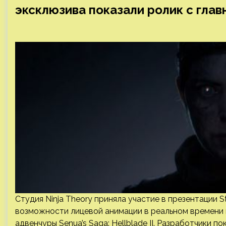
эксклюзива показали ролик с глав
Студия Ninja Theory приняла участие в презентации S
возможности лицевой анимации в реальном времени н
адвенчуры Senua’s Saga: Hellblade II. Разработчики п