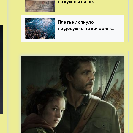
на кухне и нашел
бесценные рисунки
возрастом 400 лет
Платье лопнуло
на девушке на вечеринке
перед гостями