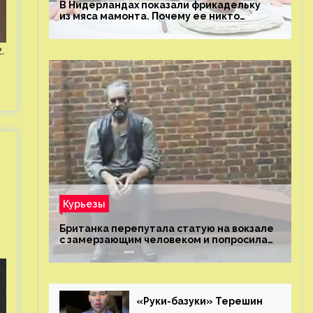
В Нидерландах показали фрикадельку
из мяса мамонта. Почему ее никто
не попробовал?
.
Курьезы
Британка перепутала статую на вокзале
с замерзающим человеком и попросила
о помощи
«Руки-базуки» Терешин