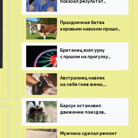
показал результат
пластических операций
Праздничная битва
коровьим навозом прошла
в Индии
Британец взял урну
с прахом на прогулку
по барам и потерял его
Австралиец навлек
на себя гнев жены,
сделав тату
с ее неудачной
фотографией
Барсук остановил
движение поездов
в Нидерландах
Мужчина сделал ремонт