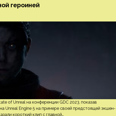
ной героиней
tate of Unreal на конференции GDC 2023, показав
а Unreal Engine 5 на примере своей предстоящей экшен-
оказали короткий клип с главной…