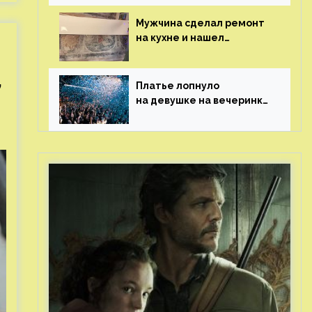
Мужчина сделал ремонт
на кухне и нашел
бесценные рисунки
возрастом 400 лет
,
Платье лопнуло
на девушке на вечеринке
перед гостями