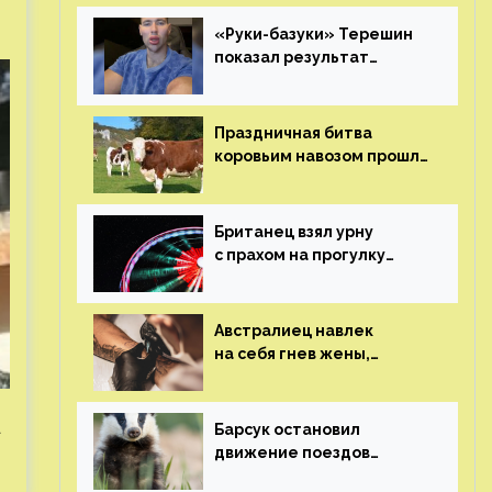
«Руки-базуки» Терешин
показал результат
пластических операций
Праздничная битва
коровьим навозом прошла
в Индии
Британец взял урну
с прахом на прогулку
по барам и потерял его
Австралиец навлек
на себя гнев жены,
сделав тату
с ее неудачной
фотографией
а
Барсук остановил
движение поездов
в Нидерландах