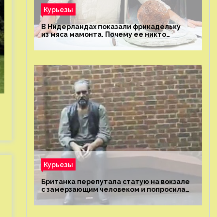
Курьезы
В Нидерландах показали фрикадельку
из мяса мамонта. Почему ее никто
не попробовал?
Курьезы
Британка перепутала статую на вокзале
с замерзающим человеком и попросила
о помощи