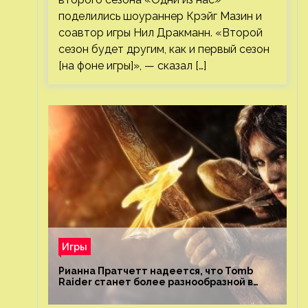
поделились шоураннер Крэйг Мазин и
соавтор игры Нил Дракманн. «Второй
сезон будет другим, как и первый сезон
[на фоне игры]», — сказал […]
Игры
Рианна Пратчетт надеется, что Tomb
Raider станет более разнообразной в
плане репрезентации