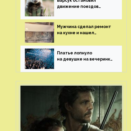
Барсук остановил
движение поездов
в Нидерландах
Мужчина сделал ремонт
на кухне и нашел
бесценные рисунки
возрастом 400 лет
Платье лопнуло
на девушке на вечеринке
перед гостями