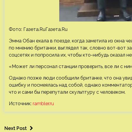
Фото: Газета.RuГазета.Ru
Эмма Обан ехала в поезде, когда заметила из окна че
по мнению британки, выглядел так, словно вот-вот з
соцсетях и попросила их, чтобы кто-нибудь оказал 
«Может ли персонал станции проверить, все ли с ни
Однако позже люди сообщили британке, что она увид
ошибку и посмеялась над собой, однако комментатор
что и сами бы перепутали скульптуру с человеком.
Источник:
rambler.ru
Next Post