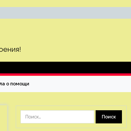
оения!
ла о помощи
Найти: