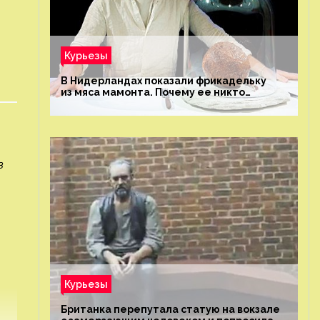
Курьезы
В Нидерландах показали фрикадельку
из мяса мамонта. Почему ее никто
не попробовал?
в
Курьезы
Британка перепутала статую на вокзале