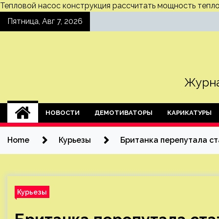
Тепловой насос конструкция
рассчитать мощность тепло
Skip
Пятница, Авг 7, 2026
to
content
Журна
НОВОСТИ
ДЕМОТИВАТОРЫ
КАРИКАТУРЫ
Home
Курьезы
Британка перепутала ст
Курьезы