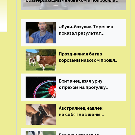
с замерзающим человеком и попросила
о помощи
«Руки-базуки» Терешин
показал результат
пластических операций
Праздничная битва
коровьим навозом прошла
в Индии
Британец взял урну
с прахом на прогулку
по барам и потерял его
Австралиец навлек
на себя гнев жены,
сделав тату
с ее неудачной
фотографией