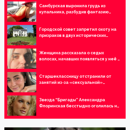
Самбурская выронила грудь из
купальника, разбудив фантазию
поклонников (ФОТО)
Городской совет запретил охоту на
призраков в двух исторических
зданиях
Женщина рассказала о седых
волосах, начавших появляться у неё в
9-летнем возрасте
Старшеклассницу отстранили от
занятий из-за «сексуальной»
одежды, и она отказалась
возвращаться в школу
Звезда “Бригады” Александра
Флоринская бесстыдно оголилась на
пляже (ФОТО)