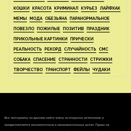
КОШКИ
КРАСОТА
КРИМИНАЛ
КУРЬЕЗ
ЛАЙФХАК
МЕМЫ
МОДА
ОБЕЗЬЯНА
ПАРАНОРМАЛЬНОЕ
ПОВЕЗЛО
ПОЖИЛЫЕ
ПОЗИТИВ
ПРАЗДНИК
ПРИКОЛЬНЫЕ КАРТИНКИ
ПРИЧЕСКИ
РЕАЛЬНОСТЬ
РЕКОРД
СЛУЧАЙНОСТЬ
СМС
СОБАКА
СПАСЕНИЕ
СТРАННОСТИ
СТРИЖКИ
ТВОРЧЕСТВО
ТРАНСПОРТ
ФЕЙЛЫ
ЧУДАКИ
Все материалы на данном сайте взяты из открытых источников и
предоставляются исключительно в ознакомительных целях. Права на