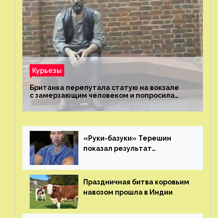
Курьезы
Британка перепутала статую на вокзале
с замерзающим человеком и попросила
о помощи
«Руки-базуки» Терешин
показал результат
пластических операций
Праздничная битва коровьим
навозом прошла в Индии