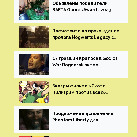
Объявлены победители
BAFTA Games Awards 2023 —
God of War Ragnarok от Sony
получила шесть наград
Посмотрите на прохождение
пролога Hogwarts Legacy с
русской озвучкой —
GamesVoice показала первые
результаты своего труда
Сыгравший Кратоса в God of
War Ragnarok актер
Кристофер Джадж призвал
игроков прекратить
консольные войны
Звезды фильма «Скотт
Пилигрим против всех»
воссоединятся для озвучки
аниме от Netflix
Продвижение дополнения
Phantom Liberty для
Cyberpunk 2077 начнётся в
июне