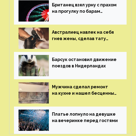
Британец взял урну с прахом
на прогулку по барам
и потерял его
Австралиец навлек на себя
гнев жены, сделав тату
с ее неудачной фотографией
Барсук остановил движение
поездов в Нидерландах
Мужчина сделал ремонт
на кухне и нашел бесценные
рисунки возрастом 400 лет
Платье лопнуло на девушке
на вечеринке перед гостями