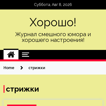
Skip
Суббота, Авг 8, 2026
to
content
Хорошо!
Журнал смешного юмора и
хорошего настроения!
Home
стрижки
стрижки