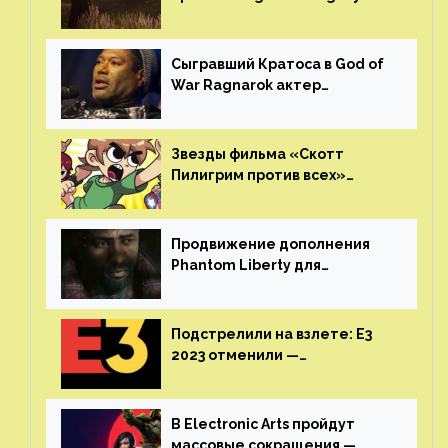
русской озвучкой —
GamesVoice показала первые
результаты своего труда
Сыгравший Кратоса в God of
War Ragnarok актер
Кристофер Джадж призвал
игроков прекратить
консольные войны
Звезды фильма «Скотт
Пилигрим против всех»
воссоединятся для озвучки
аниме от Netflix
Продвижение дополнения
Phantom Liberty для
Cyberpunk 2077 начнётся в
июне
Подстрелили на взлете: E3
2023 отменили —
крупнейшая игровая
выставка не вернется
В Electronic Arts пройдут
массовые сокращения —