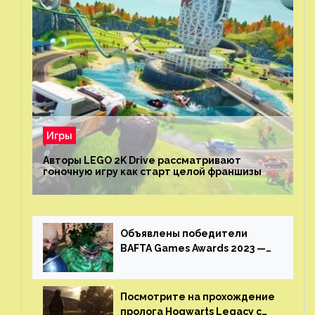
Игры
Авторы LEGO 2K Drive рассматривают
гоночную игру как старт целой франшизы
Объявлены победители
BAFTA Games Awards 2023 —
God of War Ragnarok от Sony
получила шесть наград
Посмотрите на прохождение
пролога Hogwarts Legacy с