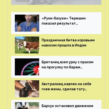
о помощи
«Руки-базуки» Терешин
показал результат
пластических операций
Праздничная битва коровьим
навозом прошла в Индии
Британец взял урну с прахом
на прогулку по барам
и потерял его
Австралиец навлек на себя
гнев жены, сделав тату
с ее неудачной фотографией
Барсук остановил движение