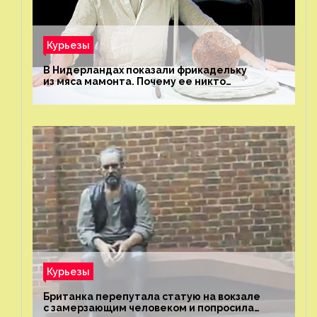
Курьезы
В Нидерландах показали фрикадельку
из мяса мамонта. Почему ее никто
не попробовал?
Курьезы
Британка перепутала статую на вокзале
с замерзающим человеком и попросила