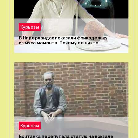
Курьезы
В Нидерландах показали фрикадельку
из мяса мамонта. Почему ее никто
не попробовал?
Курьезы
Британка перепутала статую на вокзале