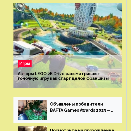
Игры
Авторы LEGO 2K Drive рассматривают
гоночную игру как старт целой франшизы
Объявлены победители
BAFTA Games Awards 2023 —
God of War Ragnarok от Sony
получила шесть наград
Посмотрите на прохождение