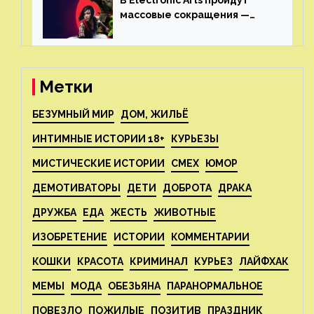
массовые сокращения —
издатель планирует
реструктуризацию
Метки
БЕЗУМНЫЙ МИР
ДОМ, ЖИЛЬЁ
ИНТИМНЫЕ ИСТОРИИ 18+
КУРЬЕЗЫ
МИСТИЧЕСКИЕ ИСТОРИИ
СМЕХ
ЮМОР
ДЕМОТИВАТОРЫ
ДЕТИ
ДОБРОТА
ДРАКА
ДРУЖБА
ЕДА
ЖЕСТЬ
ЖИВОТНЫЕ
ИЗОБРЕТЕНИЕ
ИСТОРИИ
КОММЕНТАРИИ
КОШКИ
КРАСОТА
КРИМИНАЛ
КУРЬЕЗ
ЛАЙФХАК
МЕМЫ
МОДА
ОБЕЗЬЯНА
ПАРАНОРМАЛЬНОЕ
ПОВЕЗЛО
ПОЖИЛЫЕ
ПОЗИТИВ
ПРАЗДНИК