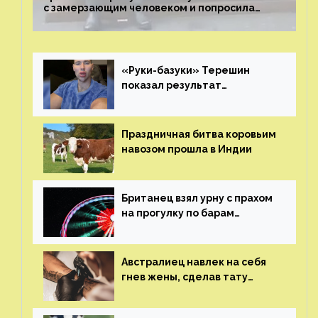
с замерзающим человеком и попросила
о помощи
«Руки-базуки» Терешин
показал результат
пластических операций
Праздничная битва коровьим
навозом прошла в Индии
Британец взял урну с прахом
на прогулку по барам
и потерял его
Австралиец навлек на себя
гнев жены, сделав тату
с ее неудачной фотографией