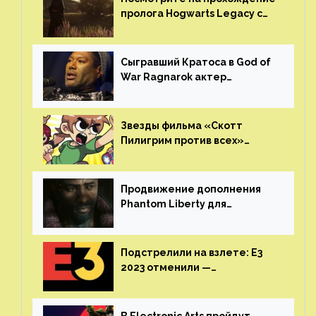
пролога Hogwarts Legacy с
русской озвучкой —
GamesVoice показала первые
результаты своего труда
Сыгравший Кратоса в God of
War Ragnarok актер
Кристофер Джадж призвал
игроков прекратить
консольные войны
Звезды фильма «Скотт
Пилигрим против всех»
воссоединятся для озвучки
аниме от Netflix
Продвижение дополнения
Phantom Liberty для
Cyberpunk 2077 начнётся в
июне
Подстрелили на взлете: E3
2023 отменили —
крупнейшая игровая
выставка не вернется
В Electronic Arts пройдут