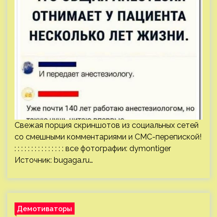
Свежая порция скриншотов из социальных сетей
со смешными комментариями и СМС-перепиской!
: : : : : : : : : : : : : : : все фотографии: dymontiger
Источник:
bugaga.ru
…
Демотиваторы