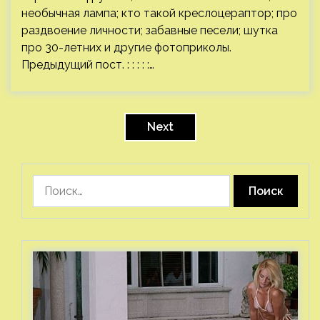
необычная лампа; кто такой креслоцераптор; про
раздвоение личности; забавные песели; шутка
про 30-летних и другие фотоприколы.
Предыдущий пост. : : : : :…
Пагинация
записей
Next
Найти: