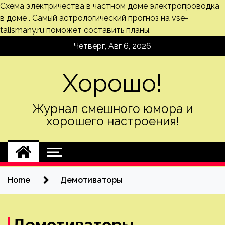
Схема электричества в частном доме
электропроводка
в доме . Самый
астрологический прогноз на vse-
talismany.ru
поможет составить планы.
Skip
Четверг, Авг 6, 2026
to
content
Хорошо!
Журнал смешного юмора и
хорошего настроения!
Home
Демотиваторы
Демотиваторы