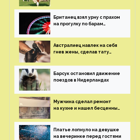
Британец взял урну с прахом
на прогулку по барам
и потерял его
Австралиец навлек на себя
гнев жены, сделав тату
с ее неудачной фотографией
Барсук остановил движение
поездов в Нидерландах
Мужчина сделал ремонт
на кухне и нашел бесценные
рисунки возрастом 400 лет
Платье лопнуло на девушке
на вечеринке перед гостями