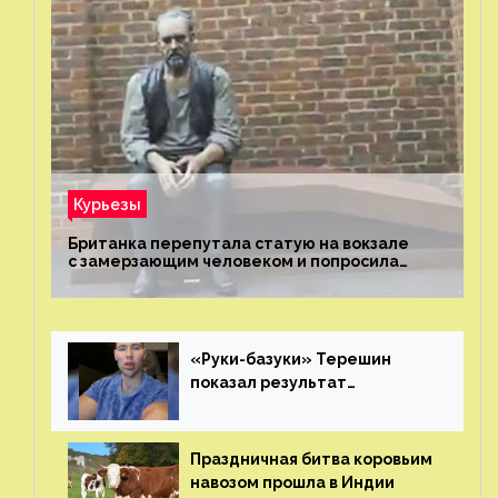
Курьезы
Британка перепутала статую на вокзале
с замерзающим человеком и попросила
о помощи
«Руки-базуки» Терешин
показал результат
пластических операций
Праздничная битва коровьим
навозом прошла в Индии