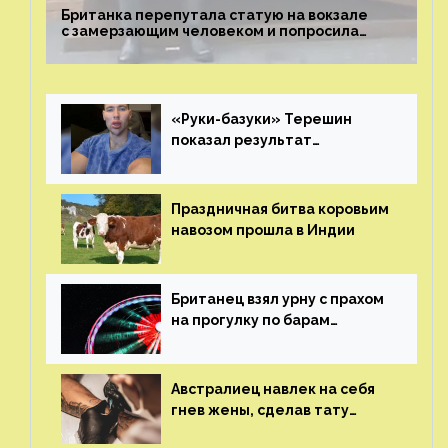
Британка перепутала статую на вокзале
с замерзающим человеком и попросила
о помощи
«Руки-базуки» Терешин
показал результат
пластических операций
Праздничная битва коровьим
навозом прошла в Индии
Британец взял урну с прахом
на прогулку по барам
и потерял его
Австралиец навлек на себя
гнев жены, сделав тату
с ее неудачной фотографией