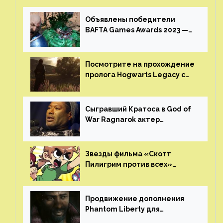
Объявлены победители
BAFTA Games Awards 2023 —
God of War Ragnarok от Sony
получила шесть наград
Посмотрите на прохождение
пролога Hogwarts Legacy с
русской озвучкой —
GamesVoice показала первые
результаты своего труда
Сыгравший Кратоса в God of
War Ragnarok актер
Кристофер Джадж призвал
игроков прекратить
консольные войны
Звезды фильма «Скотт
Пилигрим против всех»
воссоединятся для озвучки
аниме от Netflix
Продвижение дополнения
Phantom Liberty для
Cyberpunk 2077 начнётся в