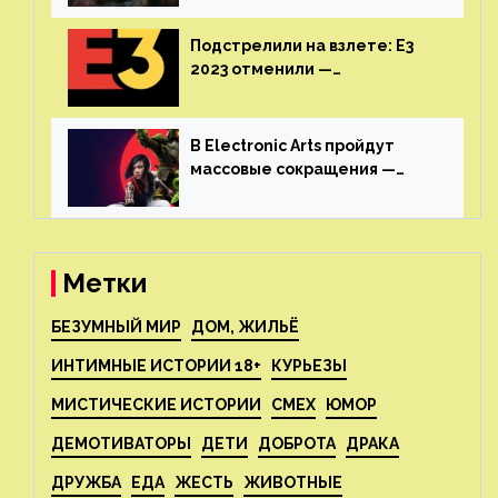
июне
Подстрелили на взлете: E3
2023 отменили —
крупнейшая игровая
выставка не вернется
В Electronic Arts пройдут
массовые сокращения —
издатель планирует
реструктуризацию
Метки
БЕЗУМНЫЙ МИР
ДОМ, ЖИЛЬЁ
ИНТИМНЫЕ ИСТОРИИ 18+
КУРЬЕЗЫ
МИСТИЧЕСКИЕ ИСТОРИИ
СМЕХ
ЮМОР
ДЕМОТИВАТОРЫ
ДЕТИ
ДОБРОТА
ДРАКА
ДРУЖБА
ЕДА
ЖЕСТЬ
ЖИВОТНЫЕ