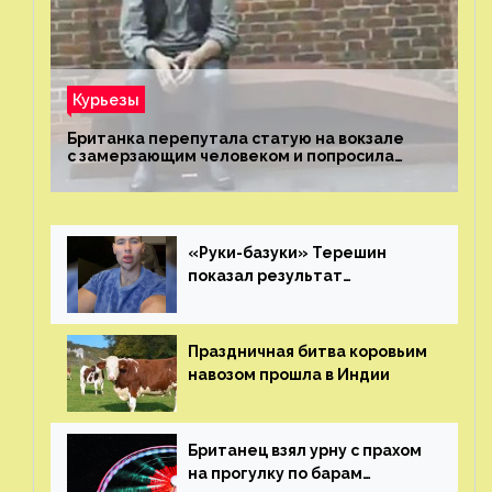
Курьезы
Британка перепутала статую на вокзале
с замерзающим человеком и попросила
о помощи
«Руки-базуки» Терешин
показал результат
пластических операций
Праздничная битва коровьим
навозом прошла в Индии
Британец взял урну с прахом
на прогулку по барам