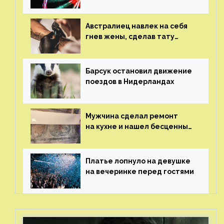
и потерял его
Австралиец навлек на себя
гнев жены, сделав тату
с ее неудачной фотографией
Барсук остановил движение
поездов в Нидерландах
Мужчина сделал ремонт
на кухне и нашел бесценные
рисунки возрастом 400 лет
Платье лопнуло на девушке
на вечеринке перед гостями