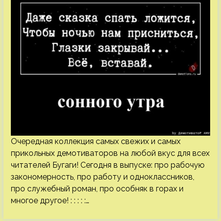
Очередная коллекция самых свежих и самых
прикольных демотиваторов на любой вкус для всех
читателей Бугаги! Сегодня в выпуске: про рабочую
закономерность, про работу и одноклассников,
про служебный роман, про особняк в горах и
многое другое! : : : : :…