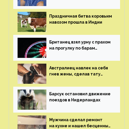
пластических операций
Праздничная битва коровьим
навозом прошла в Индии
Британец взял урну с прахом
на прогулку по барам
и потерял его
Австралиец навлек на себя
гнев жены, сделав тату
с ее неудачной фотографией
Барсук остановил движение
поездов в Нидерландах
Мужчина сделал ремонт
на кухне и нашел бесценные