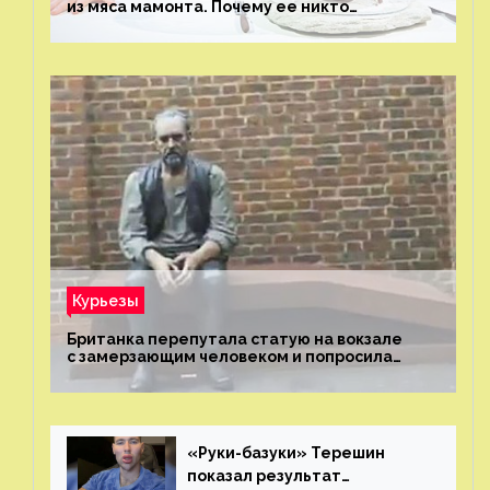
из мяса мамонта. Почему ее никто
не попробовал?
Курьезы
Британка перепутала статую на вокзале
с замерзающим человеком и попросила
о помощи
«Руки-базуки» Терешин
показал результат