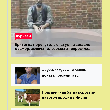
Курьезы
Британка перепутала статую на вокзале
с замерзающим человеком и попросила
о помощи
«Руки-базуки» Терешин
показал результат
пластических операций
Праздничная битва коровьим
навозом прошла в Индии