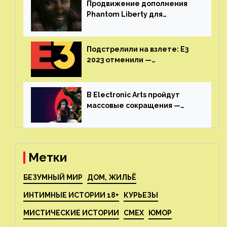
Продвижение дополнения
Phantom Liberty для
Cyberpunk 2077 начнётся в
июне
Подстрелили на взлете: E3
2023 отменили —
крупнейшая игровая
выставка не вернется
В Electronic Arts пройдут
массовые сокращения —
издатель планирует
реструктуризацию
Метки
БЕЗУМНЫЙ МИР
ДОМ, ЖИЛЬЁ
ИНТИМНЫЕ ИСТОРИИ 18+
КУРЬЕЗЫ
МИСТИЧЕСКИЕ ИСТОРИИ
СМЕХ
ЮМОР