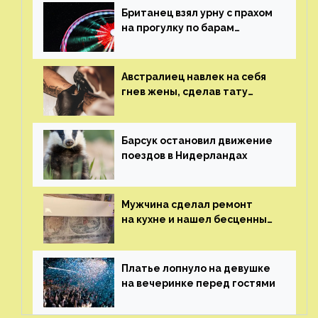
Британец взял урну с прахом
на прогулку по барам
и потерял его
Австралиец навлек на себя
гнев жены, сделав тату
с ее неудачной фотографией
Барсук остановил движение
поездов в Нидерландах
Мужчина сделал ремонт
на кухне и нашел бесценные
рисунки возрастом 400 лет
Платье лопнуло на девушке
на вечеринке перед гостями