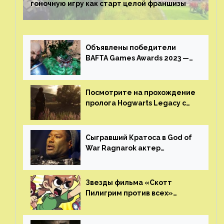
гоночную игру как старт целой франшизы
Объявлены победители
BAFTA Games Awards 2023 —
God of War Ragnarok от Sony
получила шесть наград
Посмотрите на прохождение
пролога Hogwarts Legacy с
русской озвучкой —
GamesVoice показала первые
результаты своего труда
Сыгравший Кратоса в God of
War Ragnarok актер
Кристофер Джадж призвал
игроков прекратить
консольные войны
Звезды фильма «Скотт
Пилигрим против всех»
воссоединятся для озвучки
аниме от Netflix