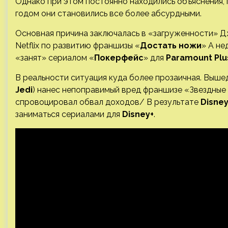
Однако при этом постоянно находились объяснения, п
годом они становились все более абсурдными.
Основная причина заключалась в «загруженности» Д
Netflix по развитию франшизы «
Достать ножи
» А не
«занят» сериалом «
Покерфейс
» для
Paramount Plu
В реальности ситуация куда более прозаичная. Вышед
Jedi
) нанес непоправимый вред франшизе «Звездные
спровоцировал обвал доходов/ В результате
Disne
заниматься сериалами для
Disney+
.