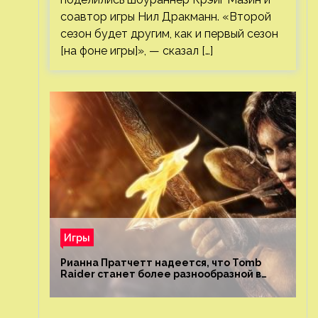
соавтор игры Нил Дракманн. «Второй
сезон будет другим, как и первый сезон
[на фоне игры]», — сказал […]
Игры
Рианна Пратчетт надеется, что Tomb
Raider станет более разнообразной в
плане репрезентации