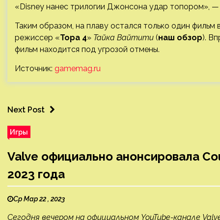
«Disney нанес трилогии Джонсона удар топором», —
Таким образом, на плаву остался только один фильм 
режиссер «
Тора 4
»
Тайка Вайтити
(
наш обзор
). В
фильм находится под угрозой отмены.
Источник:
gamemag.ru
Next Post
Игры
Valve официально анонсировала Cou
2023 года
Ср Мар 22 , 2023
Сегодня вечером на официальном YouTube-канале Valve 