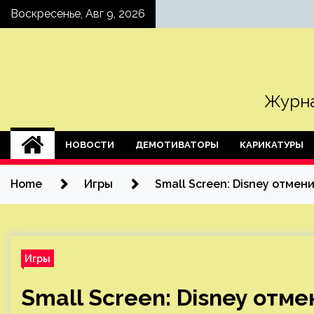
Skip
Воскресенье, Авг 9, 2026
to
content
Журна
НОВОСТИ
ДЕМОТИВАТОРЫ
КАРИКАТУРЫ
Home
Игры
Small Screen: Disney отме
Игры
Small Screen: Disney отм