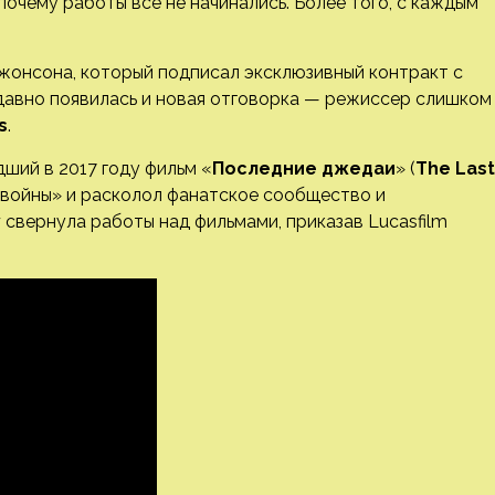
очему работы все не начинались. Более того, с каждым
жонсона, который подписал эксклюзивный контракт с
давно появилась и новая отговорка — режиссер слишком
s
.
ший в 2017 году фильм «
Последние джедаи
» (
The Last
 войны» и расколол фанатское сообщество и
y
свернула работы над фильмами, приказав Lucasfilm