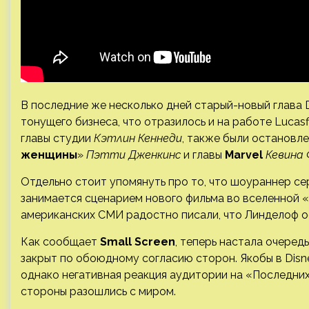
В последние же несколько дней старый-новый глава 
тонущего бизнеса, что отразилось и на работе Lucasf
главы студии
Кэтлин Кеннеди
, также были остановл
женщины
»
Пэтти Дженкинс
и главы
Marvel
Кевина 
Отдельно стоит упомянуть про то, что шоураннер се
занимается сценарием нового фильма во вселенной «З
американских СМИ радостно писали, что Линделоф о
Как сообщает
Small Screen
, теперь настала очеред
закрыт по обоюдному согласию сторон. Якобы в Disn
однако негативная реакция аудитории на «Последних
стороны разошлись с миром.