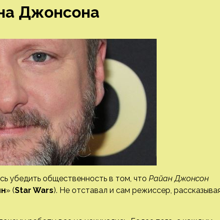
ана Джонсона
сь убедить общественность в том, что
Райан Джонсон
йн
» (
Star Wars
). Не отставал и сам режиссер, рассказыва