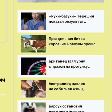
«Руки-базуки» Терешин
показал результат
пластических операций
Праздничная битва
коровьим навозом прошла
в Индии
Британец взял урну
с прахом на прогулку
по барам и потерял его
ом
Австралиец навлек
на себя гнев жены,
сделав тату
с ее неудачной
фотографией
Барсук остановил
движение поездов