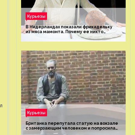
Курьезы
В Нидерландах показали фрикадельку
из мяса мамонта. Почему ее никто
не попробовал?
л
Курьезы
Британка перепутала статую на вокзале
с замерзающим человеком и попросила
о помощи