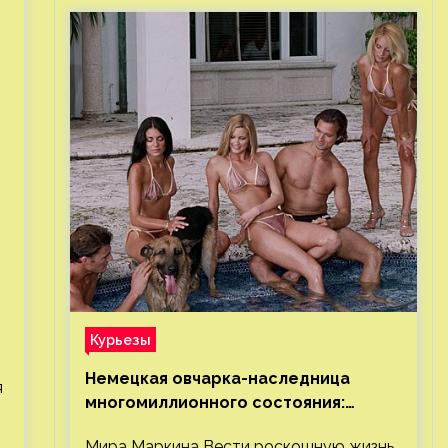
Курьезы
Немецкая овчарка-наследница
я
многомиллионного состояния:
правда или миф
Мира Маркина Вести роскошную жизнь