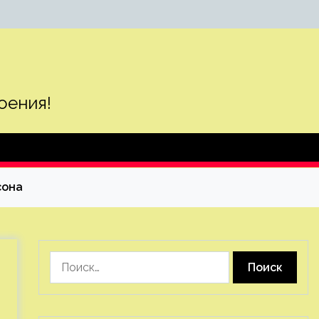
оения!
сона
Найти: