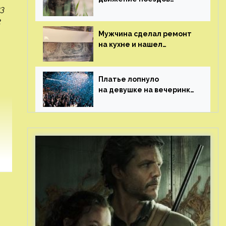
23
в Нидерландах
2
Мужчина сделал ремонт
на кухне и нашел
бесценные рисунки
возрастом 400 лет
Платье лопнуло
на девушке на вечеринке
перед гостями