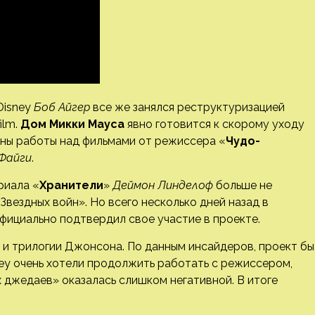
Disney
Боб Айгер
все же занялся реструктуризацией
ilm.
Дом Микки Мауса
явно готовится к скорому уходу
ены работы над фильмами от режиссера «
Чудо-
Файги
.
риала «
Хранители
»
Деймон Линделоф
больше не
вездных войн». Но всего несколько дней назад в
фициально подтвердил свое участие в проекте.
ь и трилогии Джонсона. По данным инсайдеров, проект бы
ey очень хотели продолжить работать с режиссером,
 джедаев» оказалась слишком негативной. В итоге