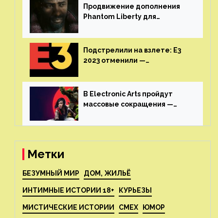
Продвижение дополнения
Phantom Liberty для
Cyberpunk 2077 начнётся в
июне
Подстрелили на взлете: E3
2023 отменили —
крупнейшая игровая
выставка не вернется
В Electronic Arts пройдут
массовые сокращения —
издатель планирует
реструктуризацию
Метки
БЕЗУМНЫЙ МИР
ДОМ, ЖИЛЬЁ
ИНТИМНЫЕ ИСТОРИИ 18+
КУРЬЕЗЫ
МИСТИЧЕСКИЕ ИСТОРИИ
СМЕХ
ЮМОР