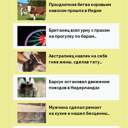
Праздничная битва коровьим
навозом прошла в Индии
Британец взял урну с прахом
на прогулку по барам
и потерял его
Австралиец навлек на себя
гнев жены, сделав тату
с ее неудачной фотографией
Барсук остановил движение
поездов в Нидерландах
Мужчина сделал ремонт
на кухне и нашел бесценные
рисунки возрастом 400 лет