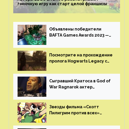
гоночную игру как старт целой франшизы
Объявлены победители
BAFTA Games Awards 2023 —
God of War Ragnarok от Sony
получила шесть наград
Посмотрите на прохождение
пролога Hogwarts Legacy с
русской озвучкой —
GamesVoice показала первые
результаты своего труда
Сыгравший Кратоса в God of
War Ragnarok актер
Кристофер Джадж призвал
игроков прекратить
консольные войны
Звезды фильма «Скотт
Пилигрим против всех»
воссоединятся для озвучки
аниме от Netflix