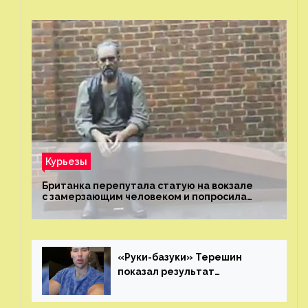
Курьезы
Британка перепутала статую на вокзале
с замерзающим человеком и попросила
о помощи
«Руки-базуки» Терешин
показал результат
пластических операций