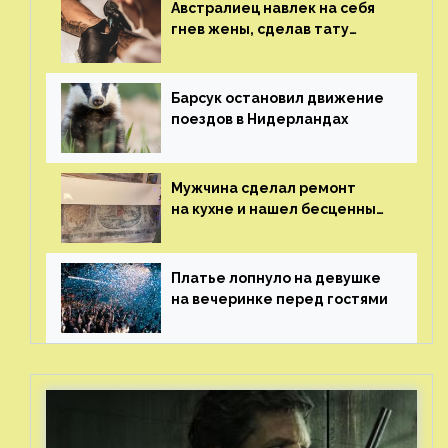
Австралиец навлек на себя
гнев жены, сделав тату
с ее неудачной фотографией
Барсук остановил движение
поездов в Нидерландах
Мужчина сделал ремонт
на кухне и нашел бесценные
рисунки возрастом 400 лет
Платье лопнуло на девушке
на вечеринке перед гостями