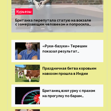
Курьезы
Британка перепутала статую на вокзале
с замерзающим человеком и попросила
о помощи
«Руки-базуки» Терешин
показал результат
пластических операций
Праздничная битва коровьим
навозом прошла в Индии
Британец взял урну с прахом
на прогулку по барам
и потерял его