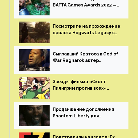
BAFTA Games Awards 2023 —
God of War Ragnarok от Sony
получила шесть наград
Посмотрите на прохождение
пролога Hogwarts Legacy с
русской озвучкой —
GamesVoice показала первые
результаты своего труда
Сыгравший Кратоса в God of
War Ragnarok актер
Кристофер Джадж призвал
игроков прекратить
консольные войны
Звезды фильма «Скотт
Пилигрим против всех»
воссоединятся для озвучки
аниме от Netflix
Продвижение дополнения
Phantom Liberty для
Cyberpunk 2077 начнётся в
июне
Подстрелили на взлете: E3