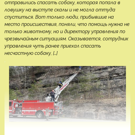
отправились спасать собаку, которая попала в
ловушку на выступе скалы и не могла оттуда
спуститься. Вот только люди, прибывшие на
место происшествия, поняли, что помощь нужна не
только животному, но и директору управления по
чрезвычайным ситуациям. Оказывается, сотрудник
управления чуть ранее приехал спасать
несчастную собаку, […]