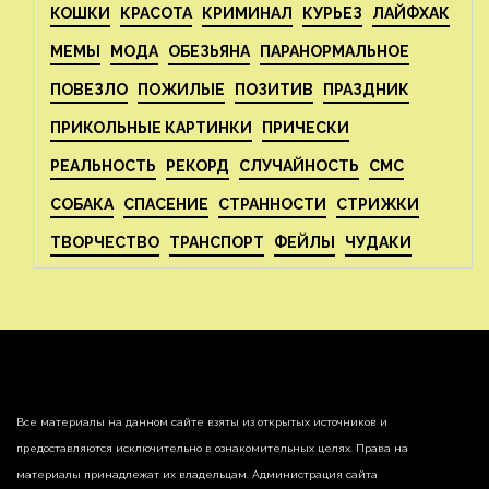
КОШКИ
КРАСОТА
КРИМИНАЛ
КУРЬЕЗ
ЛАЙФХАК
МЕМЫ
МОДА
ОБЕЗЬЯНА
ПАРАНОРМАЛЬНОЕ
ПОВЕЗЛО
ПОЖИЛЫЕ
ПОЗИТИВ
ПРАЗДНИК
ПРИКОЛЬНЫЕ КАРТИНКИ
ПРИЧЕСКИ
РЕАЛЬНОСТЬ
РЕКОРД
СЛУЧАЙНОСТЬ
СМС
СОБАКА
СПАСЕНИЕ
СТРАННОСТИ
СТРИЖКИ
ТВОРЧЕСТВО
ТРАНСПОРТ
ФЕЙЛЫ
ЧУДАКИ
Все материалы на данном сайте взяты из открытых источников и
предоставляются исключительно в ознакомительных целях. Права на
материалы принадлежат их владельцам. Администрация сайта