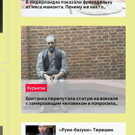
В Нидерландах показали фрикадельку
из мяса мамонта. Почему ее никто
не попробовал?
Курьезы
Британка перепутала статую на вокзале
с замерзающим человеком и попросила
о помощи
«Руки-базуки» Терешин