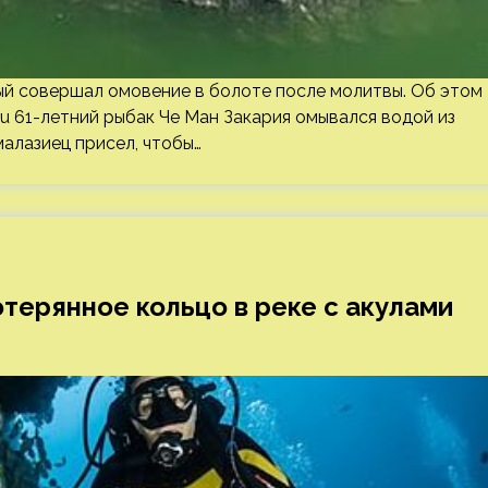
ый совершал омовение в болоте после молитвы. Об этом
.ru 61-летний рыбак Че Ман Закария омывался водой из
алазиец присел, чтобы…
отерянное кольцо в реке с акулами