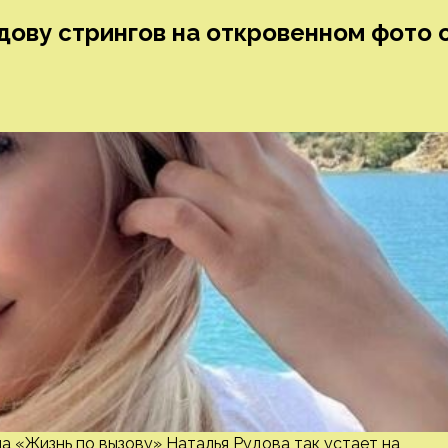
дову стрингов на откровенном фото 
а «Жизнь по вызову» Наталья Рудова так устает на