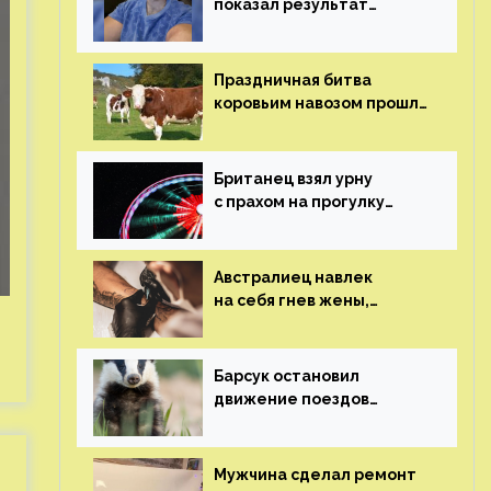
показал результат
пластических операций
Праздничная битва
коровьим навозом прошла
в Индии
Британец взял урну
с прахом на прогулку
по барам и потерял его
Австралиец навлек
на себя гнев жены,
сделав тату
с ее неудачной
фотографией
Барсук остановил
движение поездов
в Нидерландах
Мужчина сделал ремонт