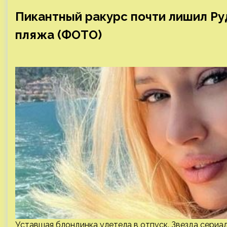
Пикантный ракурс почти лишил Ру
пляжа (ФОТО)
Уставшая блондинка улетела в отпуск. Звезда сериал