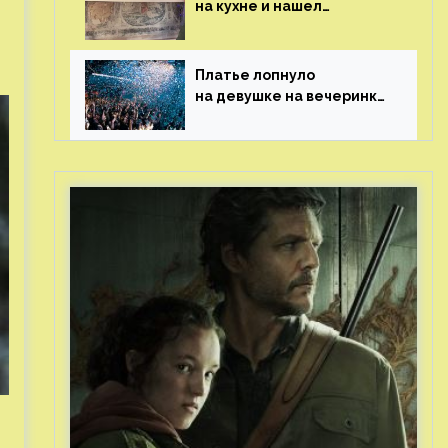
на кухне и нашел
бесценные рисунки
возрастом 400 лет
Платье лопнуло
на девушке на вечеринке
перед гостями