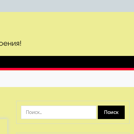
оения!
Найти: