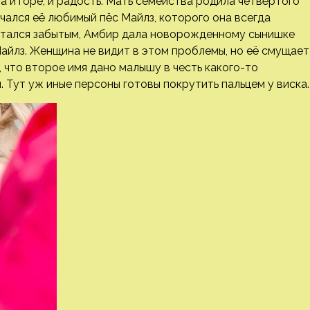
 и горе, и радость. Мать семейства родила четвёртого
чался её любимый пёс Майлз, которого она всегда
стался забытым, Амбир дала новорожденному сынишке
 Майлз. Женщина не видит в этом проблемы, но её смущает
 что второе имя дано малышу в честь какого-то
и. Тут уж иные персоны готовы покрутить пальцем у виска.