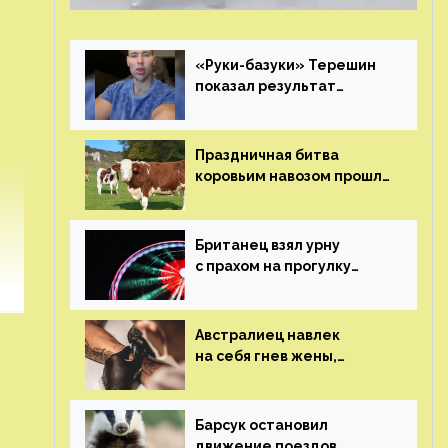
«Руки-базуки» Терешин
показал результат
пластических операций
Праздничная битва
коровьим навозом прошла
в Индии
Британец взял урну
с прахом на прогулку
по барам и потерял его
Австралиец навлек
на себя гнев жены,
сделав тату
с ее неудачной
фотографией
Барсук остановил
движение поездов