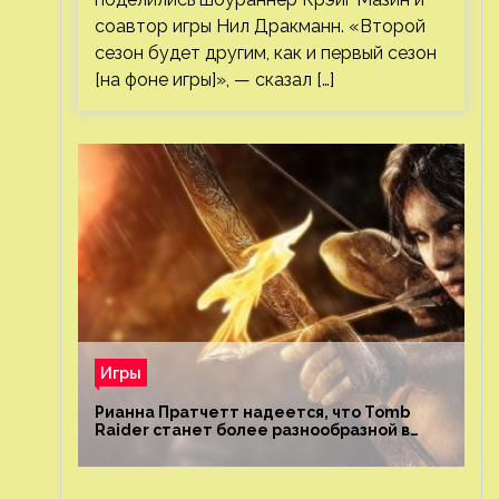
соавтор игры Нил Дракманн. «Второй
сезон будет другим, как и первый сезон
[на фоне игры]», — сказал […]
Игры
Рианна Пратчетт надеется, что Tomb
Raider станет более разнообразной в
плане репрезентации