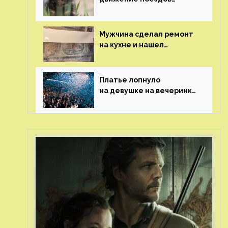
в Нидерландах
Мужчина сделал ремонт
на кухне и нашел
бесценные рисунки
возрастом 400 лет
Платье лопнуло
на девушке на вечеринке
перед гостями