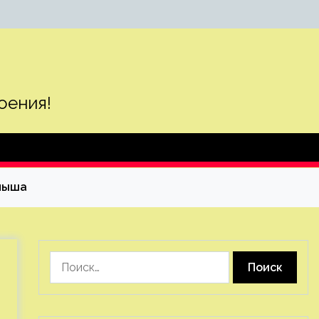
оения!
алыша
Найти: