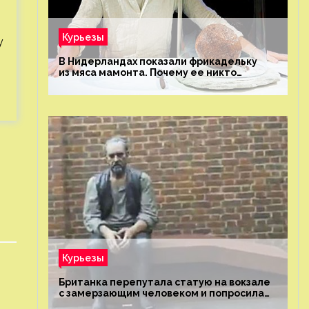
Курьезы
у
В Нидерландах показали фрикадельку
из мяса мамонта. Почему ее никто
не попробовал?
Курьезы
Британка перепутала статую на вокзале
с замерзающим человеком и попросила
о помощи