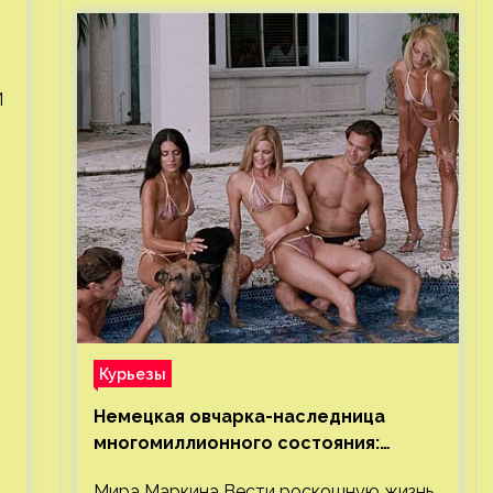
И
Курьезы
Немецкая овчарка-наследница
многомиллионного состояния:
правда или миф
Мира Маркина Вести роскошную жизнь