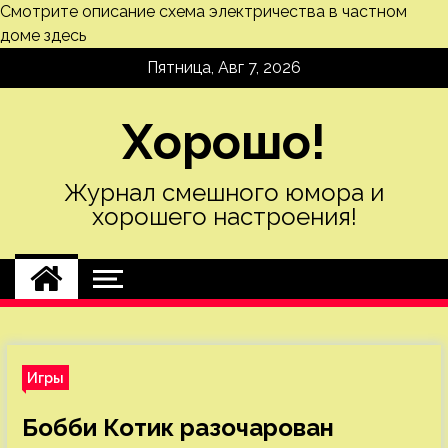
Смотрите описание
схема электричества в частном
доме
здесь
Skip
Пятница, Авг 7, 2026
to
content
Хорошо!
Журнал смешного юмора и
хорошего настроения!
Игры
Бобби Котик разочарован