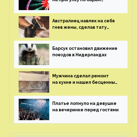
и потерял его
Австралиец навлек на себя
гнев жены, сделав тату
с ее неудачной фотографией
Барсук остановил движение
поездов в Нидерландах
Мужчина сделал ремонт
на кухне и нашел бесценные
рисунки возрастом 400 лет
Платье лопнуло на девушке
на вечеринке перед гостями