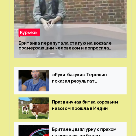
Курьезы
Британка перепутала статую на вокзале
с замерзающим человеком и попросила
о помощи
«Руки-базуки» Терешин
показал результат
пластических операций
Праздничная битва коровьим
навозом прошла в Индии
Британец взял урну с прахом
на прогулку по барам