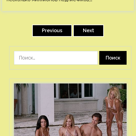
Пагинация
записей
Previous
Next
Найти: