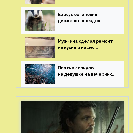
сделав тату
с ее неудачной
фотографией
Барсук остановил
движение поездов
в Нидерландах
Мужчина сделал ремонт
на кухне и нашел
бесценные рисунки
возрастом 400 лет
Платье лопнуло
на девушке на вечеринке
перед гостями