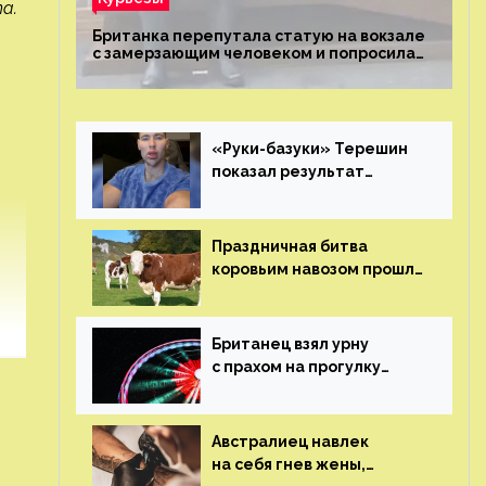
а.
Британка перепутала статую на вокзале
с замерзающим человеком и попросила
о помощи
«Руки-базуки» Терешин
показал результат
пластических операций
Праздничная битва
коровьим навозом прошла
в Индии
Британец взял урну
с прахом на прогулку
по барам и потерял его
Австралиец навлек
на себя гнев жены,