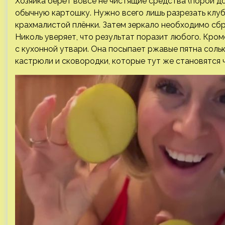
Хозяйка берёт вовсе не чистящие средства (порой д
обычную картошку. Нужно всего лишь разрезать клуб
крахмалистой плёнки. Затем зеркало необходимо сбр
Николь уверяет, что результат поразит любого. Кром
с кухонной утвари. Она посыпает ржавые пятна солью
кастрюли и сковородки, которые тут же становятся 