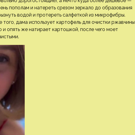
овольно дорогостоящие), а нечто куда более дешёвое —
ень пополам и натереть срезом зеркало до образования
ызнуть водой и протереть салфеткой из микрофибры.
е того, дама использует картофель для очистки ржавчины
 и опять же натирает картошкой, после чего моет
чистыми.