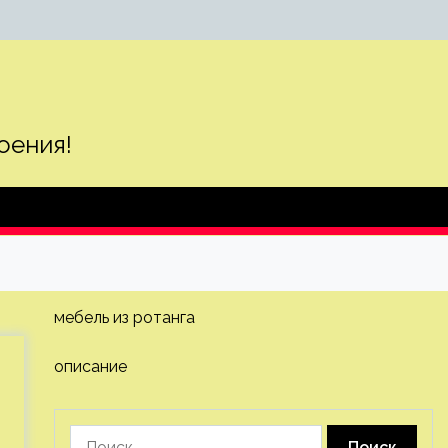
оения!
мебель из ротанга
описание
Найти: