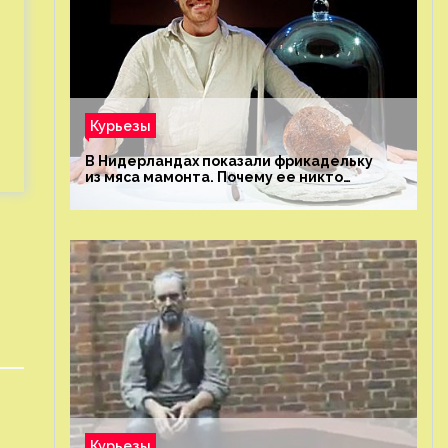
Курьезы
В Нидерландах показали фрикадельку
из мяса мамонта. Почему ее никто
не попробовал?
Курьезы