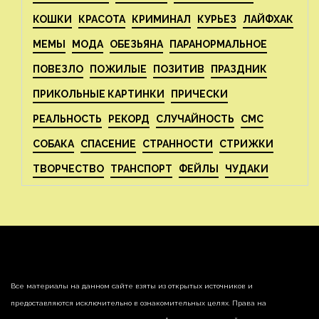
КОШКИ
КРАСОТА
КРИМИНАЛ
КУРЬЕЗ
ЛАЙФХАК
МЕМЫ
МОДА
ОБЕЗЬЯНА
ПАРАНОРМАЛЬНОЕ
ПОВЕЗЛО
ПОЖИЛЫЕ
ПОЗИТИВ
ПРАЗДНИК
ПРИКОЛЬНЫЕ КАРТИНКИ
ПРИЧЕСКИ
РЕАЛЬНОСТЬ
РЕКОРД
СЛУЧАЙНОСТЬ
СМС
СОБАКА
СПАСЕНИЕ
СТРАННОСТИ
СТРИЖКИ
ТВОРЧЕСТВО
ТРАНСПОРТ
ФЕЙЛЫ
ЧУДАКИ
Все материалы на данном сайте взяты из открытых источников и
предоставляются исключительно в ознакомительных целях. Права на