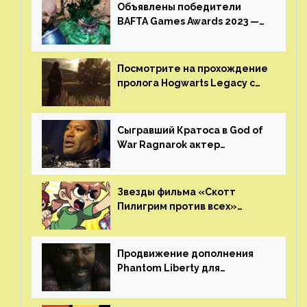
Объявлены победители
BAFTA Games Awards 2023 —
God of War Ragnarok от Sony
получила шесть наград
Посмотрите на прохождение
пролога Hogwarts Legacy с
русской озвучкой —
GamesVoice показала первые
результаты своего труда
Сыгравший Кратоса в God of
War Ragnarok актер
Кристофер Джадж призвал
игроков прекратить
консольные войны
Звезды фильма «Скотт
Пилигрим против всех»
воссоединятся для озвучки
аниме от Netflix
Продвижение дополнения
Phantom Liberty для
Cyberpunk 2077 начнётся в
июне