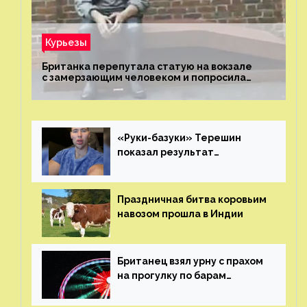
Курьезы
Британка перепутала статую на вокзале
с замерзающим человеком и попросила
о помощи
«Руки-базуки» Терешин
показал результат
пластических операций
Праздничная битва коровьим
навозом прошла в Индии
Британец взял урну с прахом
на прогулку по барам
и потерял его