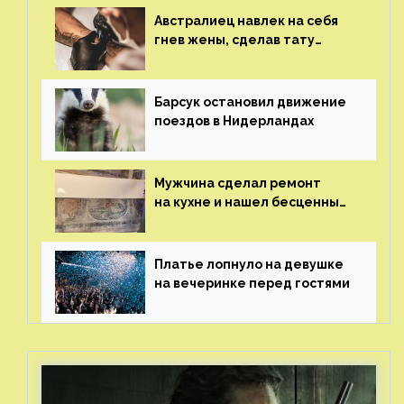
Австралиец навлек на себя
гнев жены, сделав тату
с ее неудачной фотографией
Барсук остановил движение
поездов в Нидерландах
Мужчина сделал ремонт
на кухне и нашел бесценные
рисунки возрастом 400 лет
Платье лопнуло на девушке
на вечеринке перед гостями