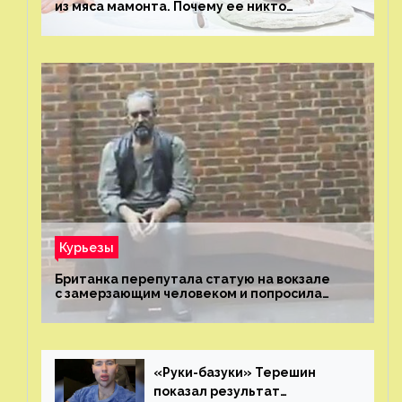
из мяса мамонта. Почему ее никто
не попробовал?
Курьезы
Британка перепутала статую на вокзале
с замерзающим человеком и попросила
о помощи
«Руки-базуки» Терешин
показал результат