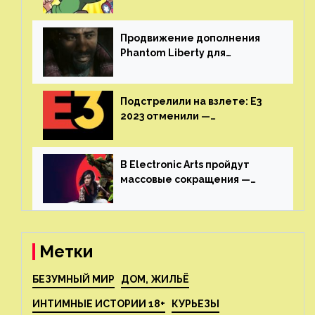
воссоединятся для озвучки
аниме от Netflix
Продвижение дополнения
Phantom Liberty для
Cyberpunk 2077 начнётся в
июне
Подстрелили на взлете: E3
2023 отменили —
крупнейшая игровая
выставка не вернется
В Electronic Arts пройдут
массовые сокращения —
издатель планирует
реструктуризацию
Метки
БЕЗУМНЫЙ МИР
ДОМ, ЖИЛЬЁ
ИНТИМНЫЕ ИСТОРИИ 18+
КУРЬЕЗЫ