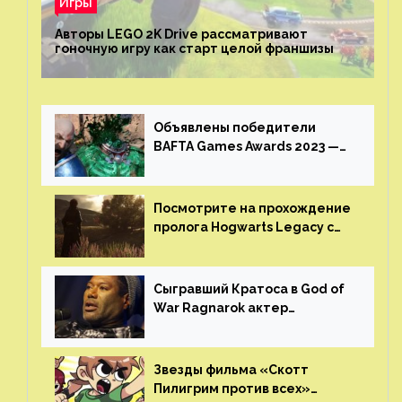
Игры
Авторы LEGO 2K Drive рассматривают
гоночную игру как старт целой франшизы
Объявлены победители
BAFTA Games Awards 2023 —
God of War Ragnarok от Sony
получила шесть наград
Посмотрите на прохождение
пролога Hogwarts Legacy с
русской озвучкой —
GamesVoice показала первые
результаты своего труда
Сыгравший Кратоса в God of
War Ragnarok актер
Кристофер Джадж призвал
игроков прекратить
консольные войны
Звезды фильма «Скотт
Пилигрим против всех»