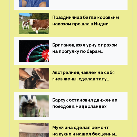
пластических операций
Праздничная битва коровьим
навозом прошла в Индии
Британец взял урну с прахом
на прогулку по барам
и потерял его
Австралиец навлек на себя
гнев жены, сделав тату
с ее неудачной фотографией
Барсук остановил движение
поездов в Нидерландах
Мужчина сделал ремонт
на кухне и нашел бесценные