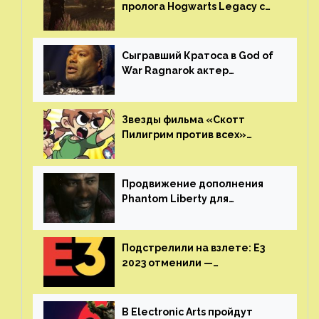
пролога Hogwarts Legacy с
русской озвучкой —
GamesVoice показала первые
результаты своего труда
Сыгравший Кратоса в God of
War Ragnarok актер
Кристофер Джадж призвал
игроков прекратить
консольные войны
Звезды фильма «Скотт
Пилигрим против всех»
воссоединятся для озвучки
аниме от Netflix
Продвижение дополнения
Phantom Liberty для
Cyberpunk 2077 начнётся в
июне
Подстрелили на взлете: E3
2023 отменили —
крупнейшая игровая
выставка не вернется
В Electronic Arts пройдут