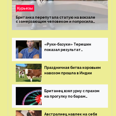
Курьезы
Британка перепутала статую на вокзале
с замерзающим человеком и попросила
о помощи
«Руки-базуки» Терешин
показал результат
пластических операций
Праздничная битва коровьим
навозом прошла в Индии
Британец взял урну с прахом
на прогулку по барам
и потерял его
Австралиец навлек на себя