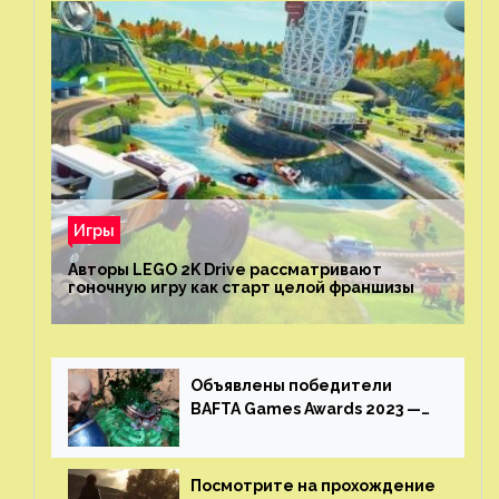
Игры
Авторы LEGO 2K Drive рассматривают
гоночную игру как старт целой франшизы
Объявлены победители
BAFTA Games Awards 2023 —
God of War Ragnarok от Sony
получила шесть наград
Посмотрите на прохождение