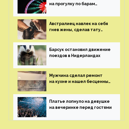
на прогулку по барам
и потерял его
Австралиец навлек на себя
гнев жены, сделав тату
с ее неудачной фотографией
Барсук остановил движение
поездов в Нидерландах
Мужчина сделал ремонт
на кухне и нашел бесценные
рисунки возрастом 400 лет
Платье лопнуло на девушке
на вечеринке перед гостями