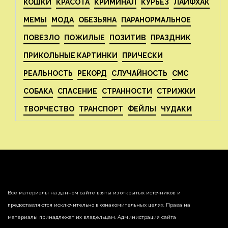
КОШКИ
КРАСОТА
КРИМИНАЛ
КУРЬЕЗ
ЛАЙФХАК
МЕМЫ
МОДА
ОБЕЗЬЯНА
ПАРАНОРМАЛЬНОЕ
ПОВЕЗЛО
ПОЖИЛЫЕ
ПОЗИТИВ
ПРАЗДНИК
ПРИКОЛЬНЫЕ КАРТИНКИ
ПРИЧЕСКИ
РЕАЛЬНОСТЬ
РЕКОРД
СЛУЧАЙНОСТЬ
СМС
СОБАКА
СПАСЕНИЕ
СТРАННОСТИ
СТРИЖКИ
ТВОРЧЕСТВО
ТРАНСПОРТ
ФЕЙЛЫ
ЧУДАКИ
Все материалы на данном сайте взяты из открытых источников и
предоставляются исключительно в ознакомительных целях. Права на
материалы принадлежат их владельцам. Администрация сайта