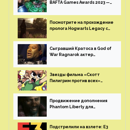
BAFTA Games Awards 2023 —
God of War Ragnarok от Sony
получила шесть наград
Посмотрите на прохождение
пролога Hogwarts Legacy с
русской озвучкой —
GamesVoice показала первые
результаты своего труда
Сыгравший Кратоса в God of
War Ragnarok актер
Кристофер Джадж призвал
игроков прекратить
консольные войны
Звезды фильма «Скотт
Пилигрим против всех»
воссоединятся для озвучки
аниме от Netflix
Продвижение дополнения
Phantom Liberty для
Cyberpunk 2077 начнётся в
июне
Подстрелили на взлете: E3