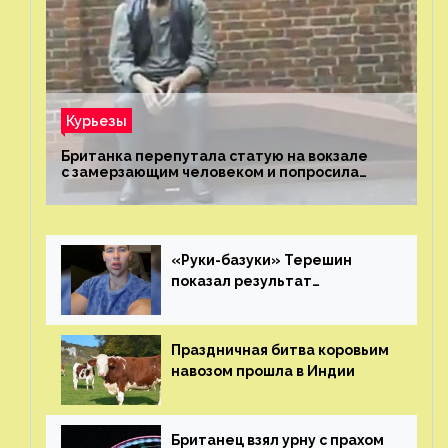
Курьезы
Британка перепутала статую на вокзале
с замерзающим человеком и попросила
о помощи
«Руки-базуки» Терешин
показал результат
пластических операций
Праздничная битва коровьим
навозом прошла в Индии
Британец взял урну с прахом