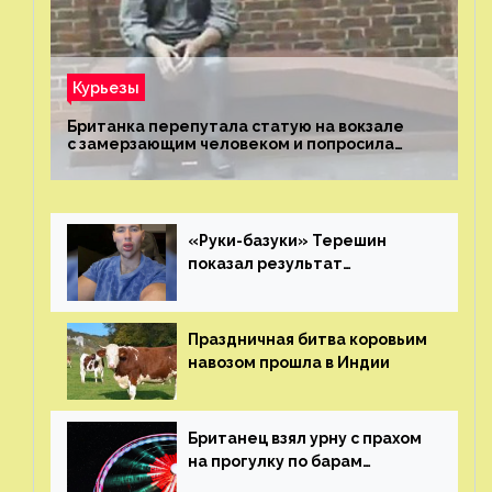
Курьезы
Британка перепутала статую на вокзале
с замерзающим человеком и попросила
о помощи
«Руки-базуки» Терешин
показал результат
пластических операций
Праздничная битва коровьим
навозом прошла в Индии
Британец взял урну с прахом
на прогулку по барам
и потерял его