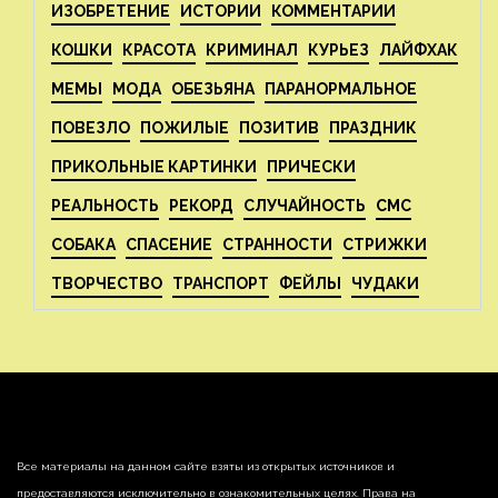
ИЗОБРЕТЕНИЕ
ИСТОРИИ
КОММЕНТАРИИ
КОШКИ
КРАСОТА
КРИМИНАЛ
КУРЬЕЗ
ЛАЙФХАК
МЕМЫ
МОДА
ОБЕЗЬЯНА
ПАРАНОРМАЛЬНОЕ
ПОВЕЗЛО
ПОЖИЛЫЕ
ПОЗИТИВ
ПРАЗДНИК
ПРИКОЛЬНЫЕ КАРТИНКИ
ПРИЧЕСКИ
РЕАЛЬНОСТЬ
РЕКОРД
СЛУЧАЙНОСТЬ
СМС
СОБАКА
СПАСЕНИЕ
СТРАННОСТИ
СТРИЖКИ
ТВОРЧЕСТВО
ТРАНСПОРТ
ФЕЙЛЫ
ЧУДАКИ
Все материалы на данном сайте взяты из открытых источников и
предоставляются исключительно в ознакомительных целях. Права на