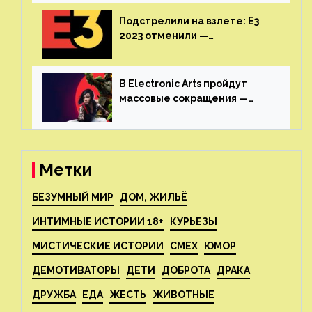
июне
Подстрелили на взлете: E3
2023 отменили —
крупнейшая игровая
выставка не вернется
В Electronic Arts пройдут
массовые сокращения —
издатель планирует
реструктуризацию
Метки
БЕЗУМНЫЙ МИР
ДОМ, ЖИЛЬЁ
ИНТИМНЫЕ ИСТОРИИ 18+
КУРЬЕЗЫ
МИСТИЧЕСКИЕ ИСТОРИИ
СМЕХ
ЮМОР
ДЕМОТИВАТОРЫ
ДЕТИ
ДОБРОТА
ДРАКА
ДРУЖБА
ЕДА
ЖЕСТЬ
ЖИВОТНЫЕ