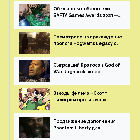
Объявлены победители
BAFTA Games Awards 2023 —
God of War Ragnarok от Sony
получила шесть наград
Посмотрите на прохождение
пролога Hogwarts Legacy с
русской озвучкой —
GamesVoice показала первые
результаты своего труда
Сыгравший Кратоса в God of
War Ragnarok актер
Кристофер Джадж призвал
игроков прекратить
консольные войны
Звезды фильма «Скотт
Пилигрим против всех»
воссоединятся для озвучки
аниме от Netflix
Продвижение дополнения
Phantom Liberty для
Cyberpunk 2077 начнётся в