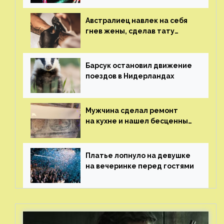
Австралиец навлек на себя
гнев жены, сделав тату
с ее неудачной фотографией
Барсук остановил движение
поездов в Нидерландах
Мужчина сделал ремонт
на кухне и нашел бесценные
рисунки возрастом 400 лет
Платье лопнуло на девушке
на вечеринке перед гостями