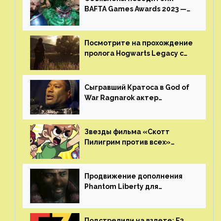
BAFTA Games Awards 2023 —
God of War Ragnarok от Sony
получила шесть наград
Посмотрите на прохождение
пролога Hogwarts Legacy с
русской озвучкой —
GamesVoice показала первые
результаты своего труда
Сыгравший Кратоса в God of
War Ragnarok актер
Кристофер Джадж призвал
игроков прекратить
консольные войны
Звезды фильма «Скотт
Пилигрим против всех»
воссоединятся для озвучки
аниме от Netflix
Продвижение дополнения
Phantom Liberty для
Cyberpunk 2077 начнётся в
июне
Подстрелили на взлете: E3