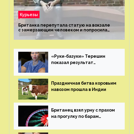
Курьезы
Британка перепутала статую на вокзале
с замерзающим человеком и попросила
о помощи
«Руки-базуки» Терешин
показал результат
пластических операций
Праздничная битва коровьим
навозом прошла в Индии
Британец взял урну с прахом
на прогулку по барам
и потерял его