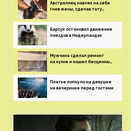
Австралиец навлек на себя
гнев жены, сделав тату
с ее неудачной фотографией
Барсук остановил движение
поездов в Нидерландах
Мужчина сделал ремонт
на кухне и нашел бесценные
рисунки возрастом 400 лет
Платье лопнуло на девушке
на вечеринке перед гостями