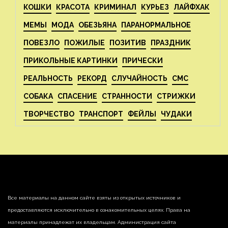
КОШКИ
КРАСОТА
КРИМИНАЛ
КУРЬЕЗ
ЛАЙФХАК
МЕМЫ
МОДА
ОБЕЗЬЯНА
ПАРАНОРМАЛЬНОЕ
ПОВЕЗЛО
ПОЖИЛЫЕ
ПОЗИТИВ
ПРАЗДНИК
ПРИКОЛЬНЫЕ КАРТИНКИ
ПРИЧЕСКИ
РЕАЛЬНОСТЬ
РЕКОРД
СЛУЧАЙНОСТЬ
СМС
СОБАКА
СПАСЕНИЕ
СТРАННОСТИ
СТРИЖКИ
ТВОРЧЕСТВО
ТРАНСПОРТ
ФЕЙЛЫ
ЧУДАКИ
Все материалы на данном сайте взяты из открытых источников и
предоставляются исключительно в ознакомительных целях. Права на
материалы принадлежат их владельцам. Администрация сайта