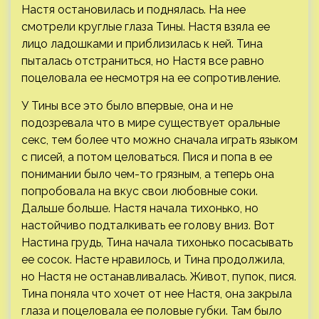
Настя остановилась и поднялась. На нее
смотрели круглые глаза Тины. Настя взяла ее
лицо ладошками и приблизилась к ней. Тина
пыталась отстраниться, но Настя все равно
поцеловала ее несмотря на ее сопротивление.
У Тины все это было впервые, она и не
подозревала что в мире существует оральные
секс, тем более что можно сначала играть языком
с писей, а потом целоваться. Пися и попа в ее
понимании было чем-то грязным, а теперь она
попробовала на вкус свои любовные соки.
Дальше больше. Настя начала тихонько, но
настойчиво подталкивать ее голову вниз. Вот
Настина грудь, Тина начала тихонько посасывать
ее сосок. Насте нравилось, и Тина продолжила,
но Настя не останавливалась. Живот, пупок, пися.
Тина поняла что хочет от нее Настя, она закрыла
глаза и поцеловала ее половые губки. Там было