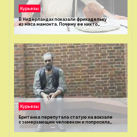
Курьезы
В Нидерландах показали фрикадельку
из мяса мамонта. Почему ее никто
не попробовал?
Курьезы
Британка перепутала статую на вокзале
с замерзающим человеком и попросила
о помощи