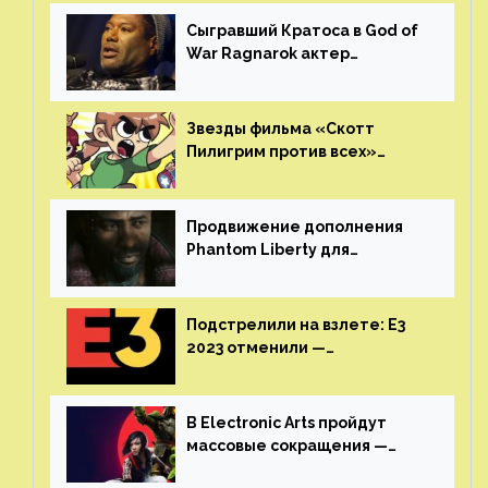
GamesVoice показала первые
результаты своего труда
Сыгравший Кратоса в God of
War Ragnarok актер
Кристофер Джадж призвал
игроков прекратить
консольные войны
Звезды фильма «Скотт
Пилигрим против всех»
воссоединятся для озвучки
аниме от Netflix
Продвижение дополнения
Phantom Liberty для
Cyberpunk 2077 начнётся в
июне
Подстрелили на взлете: E3
2023 отменили —
крупнейшая игровая
выставка не вернется
В Electronic Arts пройдут
массовые сокращения —
издатель планирует