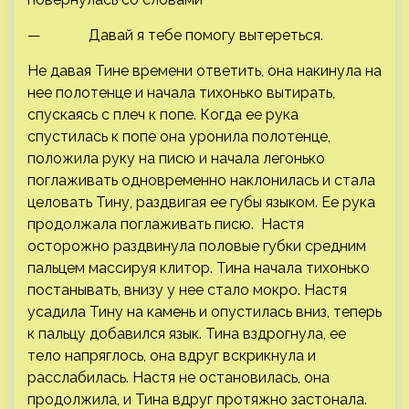
— Давай я тебе помогу вытереться.
Не давая Тине времени ответить, она накинула на
нее полотенце и начала тихонько вытирать,
спускаясь с плеч к попе. Когда ее рука
спустилась к попе она уронила полотенце,
положила руку на писю и начала легонько
поглаживать одновременно наклонилась и стала
целовать Тину, раздвигая ее губы языком. Ее рука
продолжала поглаживать писю. Настя
осторожно раздвинула половые губки средним
пальцем массируя клитор. Тина начала тихонько
постанывать, внизу у нее стало мокро. Настя
усадила Тину на камень и опустилась вниз, теперь
к пальцу добавился язык. Тина вздрогнула, ее
тело напряглось, она вдруг вскрикнула и
расслабилась. Настя не остановилась, она
продолжила, и Тина вдруг протяжно застонала.