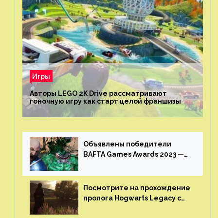
Игры
Авторы LEGO 2K Drive рассматривают
гоночную игру как старт целой франшизы
Объявлены победители
BAFTA Games Awards 2023 —
God of War Ragnarok от Sony
получила шесть наград
Посмотрите на прохождение
пролога Hogwarts Legacy с
русской озвучкой —