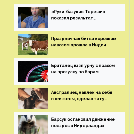
«Руки-базуки» Терешин
показал результат
пластических операций
Праздничная битва коровьим
навозом прошла в Индии
Британец взял урну с прахом
на прогулку по барам
и потерял его
Австралиец навлек на себя
гнев жены, сделав тату
с ее неудачной фотографией
Барсук остановил движение
поездов в Нидерландах