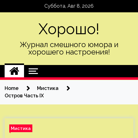
Skip
Суббота, Авг 8, 2026
to
content
Хорошо!
Журнал смешного юмора и
хорошего настроения!
Home
Мистика
Остров Часть ІХ
Мистика