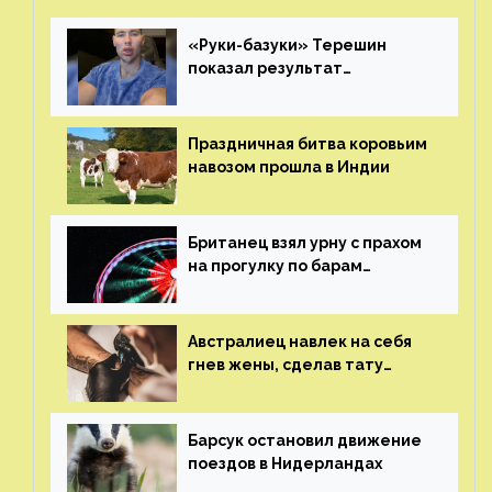
«Руки-базуки» Терешин
показал результат
пластических операций
Праздничная битва коровьим
навозом прошла в Индии
Британец взял урну с прахом
на прогулку по барам
и потерял его
Австралиец навлек на себя
гнев жены, сделав тату
с ее неудачной фотографией
Барсук остановил движение
поездов в Нидерландах