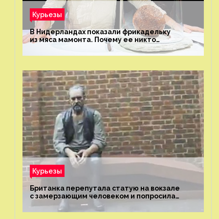
Курьезы
В Нидерландах показали фрикадельку
из мяса мамонта. Почему ее никто
не попробовал?
Курьезы
Британка перепутала статую на вокзале
с замерзающим человеком и попросила
о помощи