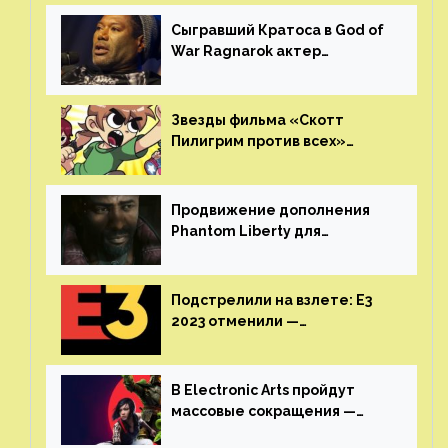
GamesVoice показала первые
результаты своего труда
Сыгравший Кратоса в God of
War Ragnarok актер
Кристофер Джадж призвал
игроков прекратить
консольные войны
Звезды фильма «Скотт
Пилигрим против всех»
воссоединятся для озвучки
аниме от Netflix
Продвижение дополнения
Phantom Liberty для
Cyberpunk 2077 начнётся в
июне
Подстрелили на взлете: E3
2023 отменили —
крупнейшая игровая
выставка не вернется
В Electronic Arts пройдут
массовые сокращения —
издатель планирует