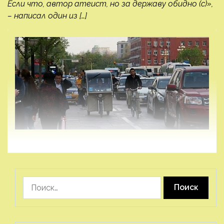
Если что, автор атеист, но за державу обидно (с)»,
– написал один из […]
Найти: