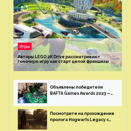
Игры
Авторы LEGO 2K Drive рассматривают
гоночную игру как старт целой франшизы
Объявлены победители
BAFTA Games Awards 2023 —
God of War Ragnarok от Sony
получила шесть наград
Посмотрите на прохождение
пролога Hogwarts Legacy с
русской озвучкой —