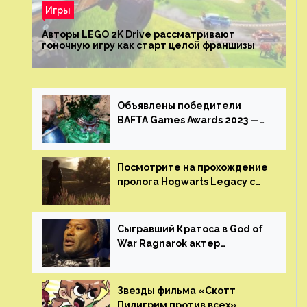
Игры
Авторы LEGO 2K Drive рассматривают
гоночную игру как старт целой франшизы
Объявлены победители
BAFTA Games Awards 2023 —
God of War Ragnarok от Sony
получила шесть наград
Посмотрите на прохождение
пролога Hogwarts Legacy с
русской озвучкой —
GamesVoice показала первые
результаты своего труда
Сыгравший Кратоса в God of
War Ragnarok актер
Кристофер Джадж призвал
игроков прекратить
консольные войны
Звезды фильма «Скотт
Пилигрим против всех»