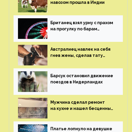
навозом прошла в Индии
Британец взял урну с прахом
на прогулку по барам
и потерял его
Австралиец навлек на себя
гнев жены, сделав тату
с ее неудачной фотографией
Барсук остановил движение
поездов в Нидерландах
Мужчина сделал ремонт
на кухне и нашел бесценные
рисунки возрастом 400 лет
Платье лопнуло на девушке