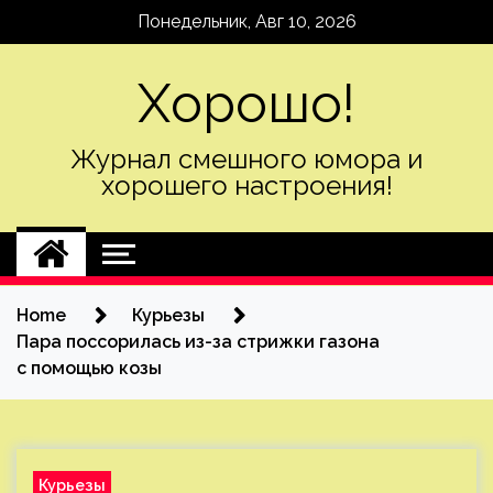
Skip
Понедельник, Авг 10, 2026
to
content
Хорошо!
Журнал смешного юмора и
хорошего настроения!
Home
Курьезы
Пара поссорилась из-за стрижки газона
с помощью козы
Курьезы