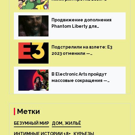
воссоединятся для озвучки
аниме от Netflix
Продвижение дополнения
Phantom Liberty для
Cyberpunk 2077 начнётся в
июне
Подстрелили на взлете: E3
2023 отменили —
крупнейшая игровая
выставка не вернется
В Electronic Arts пройдут
массовые сокращения —
издатель планирует
реструктуризацию
Метки
БЕЗУМНЫЙ МИР
ДОМ, ЖИЛЬЁ
ИНТИМНЫЕ ИСТОРИИ 18+
КУРЬЕЗЫ