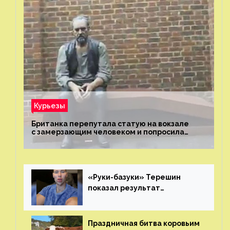
Курьезы
Британка перепутала статую на вокзале
с замерзающим человеком и попросила
о помощи
«Руки-базуки» Терешин
показал результат
пластических операций
Праздничная битва коровьим