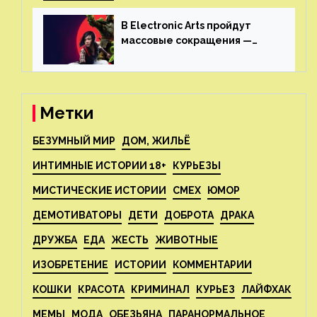
выставка не вернется
В Electronic Arts пройдут
массовые сокращения —
издатель планирует
реструктуризацию
Метки
БЕЗУМНЫЙ МИР
ДОМ, ЖИЛЬЁ
ИНТИМНЫЕ ИСТОРИИ 18+
КУРЬЕЗЫ
МИСТИЧЕСКИЕ ИСТОРИИ
СМЕХ
ЮМОР
ДЕМОТИВАТОРЫ
ДЕТИ
ДОБРОТА
ДРАКА
ДРУЖБА
ЕДА
ЖЕСТЬ
ЖИВОТНЫЕ
ИЗОБРЕТЕНИЕ
ИСТОРИИ
КОММЕНТАРИИ
КОШКИ
КРАСОТА
КРИМИНАЛ
КУРЬЕЗ
ЛАЙФХАК
МЕМЫ
МОДА
ОБЕЗЬЯНА
ПАРАНОРМАЛЬНОЕ