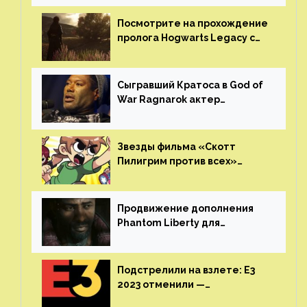
получила шесть наград
Посмотрите на прохождение
пролога Hogwarts Legacy с
русской озвучкой —
GamesVoice показала первые
результаты своего труда
Сыгравший Кратоса в God of
War Ragnarok актер
Кристофер Джадж призвал
игроков прекратить
консольные войны
Звезды фильма «Скотт
Пилигрим против всех»
воссоединятся для озвучки
аниме от Netflix
Продвижение дополнения
Phantom Liberty для
Cyberpunk 2077 начнётся в
июне
Подстрелили на взлете: E3
2023 отменили —
крупнейшая игровая