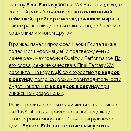
экшену
Final Fantasy XVI
на PAX East 2023, в ходе
которой разработчики игры
показали новый
геймплей, трейлер с исследованием мира
, а
также раскрыли дополнительные подробности о
сражениях и многом другом.
В рамках панели продюсер Наоки Ёсида также
поделился информацией о подтвержденных
ранее режимах графики Quality и Performance.
По
его слова, режиме качества в Final Fantasy XVI
рассчитан на игру в
4K
со скоростью
30 кадров
в секунду
, тогда как режим производительности
будет нацелен на
60 кадров в секунду
при
сниженном разрешении
.
Релиз проекта состоится
22 июня
эксклюзивно
на PlayStation 5, а примерно за две недели до
этого игроки смогут опробовать загружаемое
демо.
Square Enix также хочет выпустить