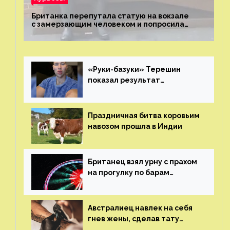
Британка перепутала статую на вокзале
с замерзающим человеком и попросила
о помощи
«Руки-базуки» Терешин
показал результат
пластических операций
Праздничная битва коровьим
навозом прошла в Индии
Британец взял урну с прахом
на прогулку по барам
и потерял его
Австралиец навлек на себя
гнев жены, сделав тату
с ее неудачной фотографией