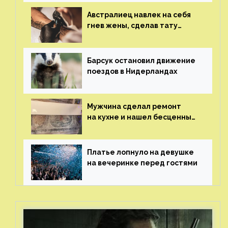
Австралиец навлек на себя
гнев жены, сделав тату
с ее неудачной фотографией
Барсук остановил движение
поездов в Нидерландах
Мужчина сделал ремонт
на кухне и нашел бесценные
рисунки возрастом 400 лет
Платье лопнуло на девушке
на вечеринке перед гостями