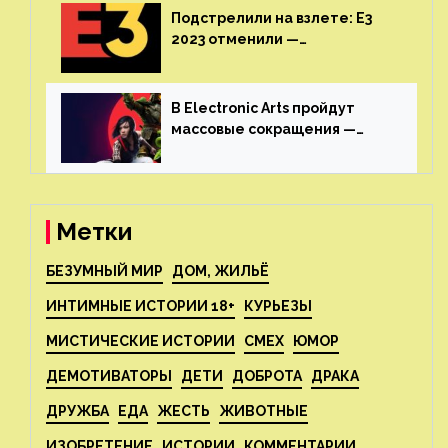
Подстрелили на взлете: E3
2023 отменили —
крупнейшая игровая
выставка не вернется
В Electronic Arts пройдут
массовые сокращения —
издатель планирует
реструктуризацию
Метки
БЕЗУМНЫЙ МИР
ДОМ, ЖИЛЬЁ
ИНТИМНЫЕ ИСТОРИИ 18+
КУРЬЕЗЫ
МИСТИЧЕСКИЕ ИСТОРИИ
СМЕХ
ЮМОР
ДЕМОТИВАТОРЫ
ДЕТИ
ДОБРОТА
ДРАКА
ДРУЖБА
ЕДА
ЖЕСТЬ
ЖИВОТНЫЕ
ИЗОБРЕТЕНИЕ
ИСТОРИИ
КОММЕНТАРИИ