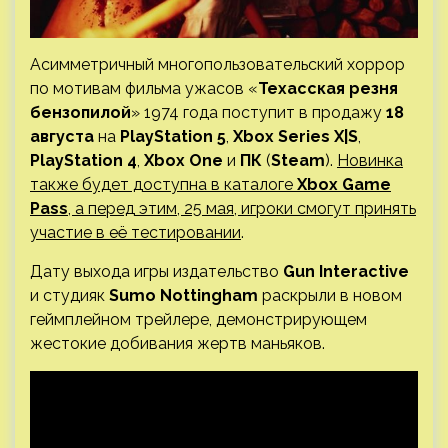
Асимметричный многопользовательский хоррор
по мотивам фильма ужасов «
Техасская резня
бензопилой
» 1974 года поступит в продажу
18
августа
на
PlayStation 5
,
Xbox Series X|S
,
PlayStation 4
,
Xbox One
и
ПК
(
Steam
).
Новинка
также будет доступна в каталоге
Xbox Game
Pass
, а перед этим, 25 мая, игроки смогут принять
участие в её тестировании
.
Дату выхода игры издательство
Gun Interactive
и студияк
Sumo Nottingham
раскрыли в новом
геймплейном трейлере, демонстрирующем
жестокие добивания жертв маньяков.