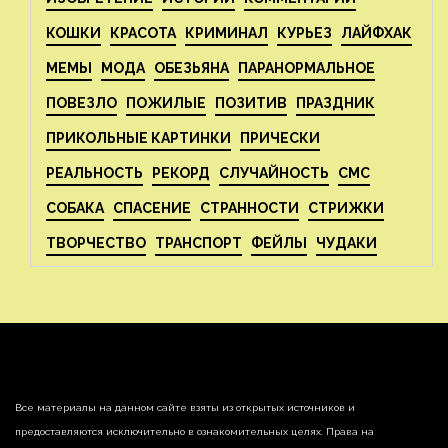
КОШКИ
КРАСОТА
КРИМИНАЛ
КУРЬЕЗ
ЛАЙФХАК
МЕМЫ
МОДА
ОБЕЗЬЯНА
ПАРАНОРМАЛЬНОЕ
ПОВЕЗЛО
ПОЖИЛЫЕ
ПОЗИТИВ
ПРАЗДНИК
ПРИКОЛЬНЫЕ КАРТИНКИ
ПРИЧЕСКИ
РЕАЛЬНОСТЬ
РЕКОРД
СЛУЧАЙНОСТЬ
СМС
СОБАКА
СПАСЕНИЕ
СТРАННОСТИ
СТРИЖКИ
ТВОРЧЕСТВО
ТРАНСПОРТ
ФЕЙЛЫ
ЧУДАКИ
Все материалы на данном сайте взяты из открытых источников и
предоставляются исключительно в ознакомительных целях. Права на