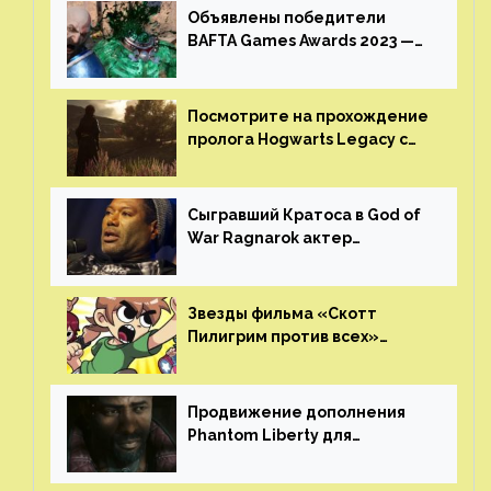
Объявлены победители
BAFTA Games Awards 2023 —
God of War Ragnarok от Sony
получила шесть наград
Посмотрите на прохождение
пролога Hogwarts Legacy с
русской озвучкой —
GamesVoice показала первые
результаты своего труда
Сыгравший Кратоса в God of
War Ragnarok актер
Кристофер Джадж призвал
игроков прекратить
консольные войны
Звезды фильма «Скотт
Пилигрим против всех»
воссоединятся для озвучки
аниме от Netflix
Продвижение дополнения
Phantom Liberty для
Cyberpunk 2077 начнётся в
июне