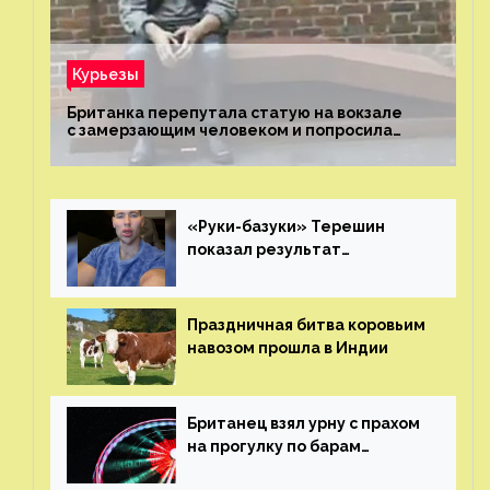
Курьезы
Британка перепутала статую на вокзале
с замерзающим человеком и попросила
о помощи
«Руки-базуки» Терешин
показал результат
пластических операций
Праздничная битва коровьим
навозом прошла в Индии
Британец взял урну с прахом
на прогулку по барам
и потерял его