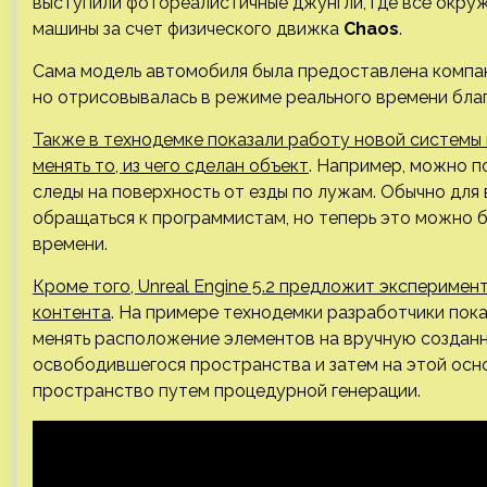
выступили фотореалистичные джунгли, где всё окр
машины за счет физического движка
Chaos
.
Сама модель автомобиля была предоставлена компани
но отрисовывалась в режиме реального времени бла
Также в технодемке показали работу новой системы 
менять то, из чего сделан объект
. Например, можно п
следы на поверхность от езды по лужам. Обычно для
обращаться к программистам, но теперь это можно 
времени.
Кроме того, Unreal Engine 5.2 предложит экспериме
контента
. На примере технодемки разработчики пок
менять расположение элементов на вручную созданн
освободившегося пространства и затем на этой осно
пространство путем процедурной генерации.