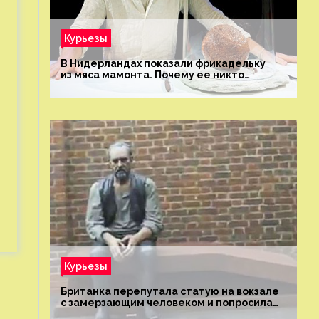
Курьезы
В Нидерландах показали фрикадельку
из мяса мамонта. Почему ее никто
не попробовал?
Курьезы
Британка перепутала статую на вокзале
с замерзающим человеком и попросила
о помощи