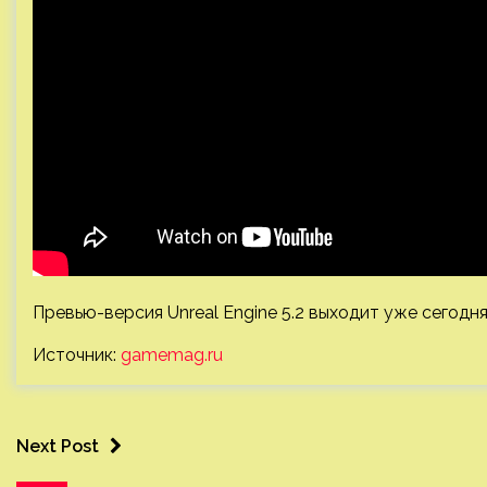
Превью-версия Unreal Engine 5.2 выходит уже сегодня
Источник:
gamemag.ru
Next Post