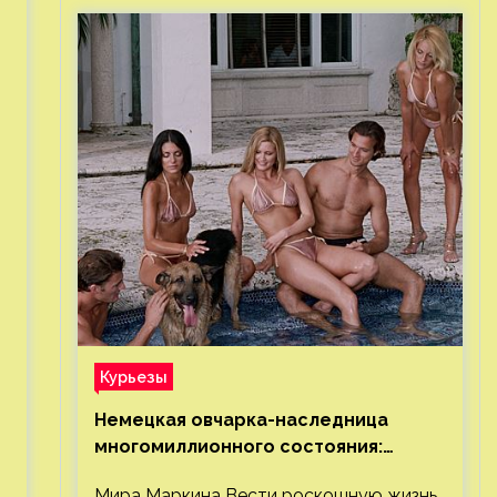
Курьезы
Немецкая овчарка-наследница
многомиллионного состояния:
и
правда или миф
Мира Маркина Вести роскошную жизнь