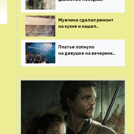
в Нидерландах
Мужчина сделал ремонт
на кухне и нашел
бесценные рисунки
возрастом 400 лет
Платье лопнуло
на девушке на вечеринке
перед гостями