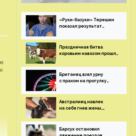
«Руки-базуки» Терешин
показал результат
пластических операций
Праздничная битва
коровьим навозом прошла
в Индии
ую
и.
Британец взял урну
с прахом на прогулку
по барам и потерял его
Австралиец навлек
на себя гнев жены,
сделав тату
с ее неудачной
фотографией
Барсук остановил
движение поездов