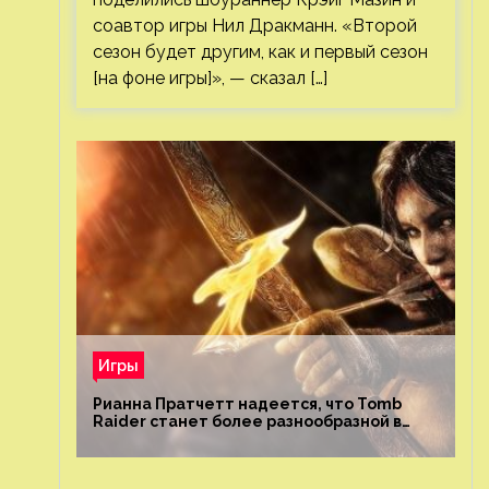
соавтор игры Нил Дракманн. «Второй
сезон будет другим, как и первый сезон
[на фоне игры]», — сказал […]
Игры
Рианна Пратчетт надеется, что Tomb
Raider станет более разнообразной в
плане репрезентации