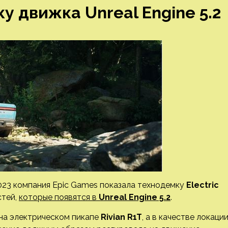
 движка Unreal Engine 5.2
2023 компания Epic Games показала технодемку
Electric
стей,
которые появятся в
Unreal Engine 5.2
.
на электрическом пикапе
Rivian R1T
, а в качестве локаци