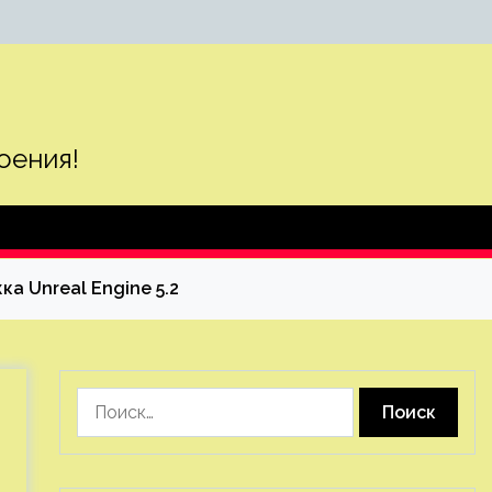
оения!
а Unreal Engine 5.2
Найти: