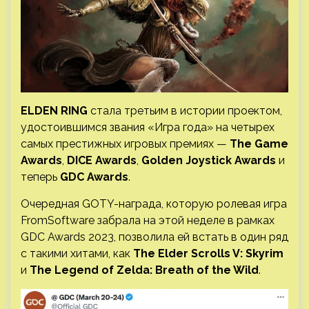
ELDEN RING
стала третьим в истории проектом,
удостоившимся звания «Игра года» на четырех
самых престижных игровых премиях —
The Game
Awards
,
DICE Awards
,
Golden Joystick Awards
и
теперь
GDC Awards
.
Очередная GOTY-награда, которую ролевая игра
FromSoftware забрала на этой неделе в рамках
GDC Awards 2023,
позволила ей встать в один ряд
с такими хитами, как
The Elder Scrolls V: Skyrim
и
The Legend of Zelda: Breath of the Wild
.