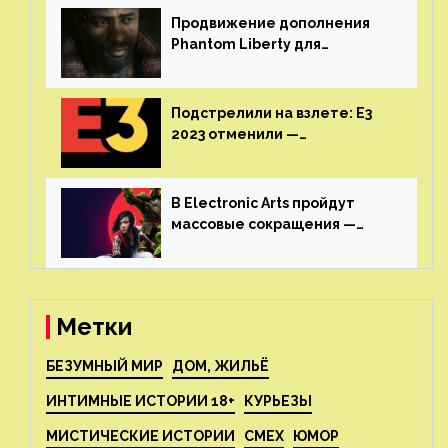
Продвижение дополнения
Phantom Liberty для
Cyberpunk 2077 начнётся в
июне
Подстрелили на взлете: E3
2023 отменили —
крупнейшая игровая
выставка не вернется
В Electronic Arts пройдут
массовые сокращения —
издатель планирует
реструктуризацию
Метки
БЕЗУМНЫЙ МИР
ДОМ, ЖИЛЬЁ
ИНТИМНЫЕ ИСТОРИИ 18+
КУРЬЕЗЫ
МИСТИЧЕСКИЕ ИСТОРИИ
СМЕХ
ЮМОР