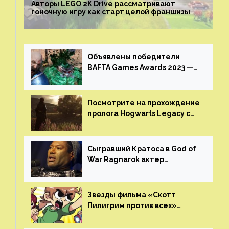
Авторы LEGO 2K Drive рассматривают
гоночную игру как старт целой франшизы
Объявлены победители
BAFTA Games Awards 2023 —
God of War Ragnarok от Sony
получила шесть наград
Посмотрите на прохождение
пролога Hogwarts Legacy с
русской озвучкой —
GamesVoice показала первые
результаты своего труда
Сыгравший Кратоса в God of
War Ragnarok актер
Кристофер Джадж призвал
игроков прекратить
консольные войны
Звезды фильма «Скотт
Пилигрим против всех»
воссоединятся для озвучки
аниме от Netflix