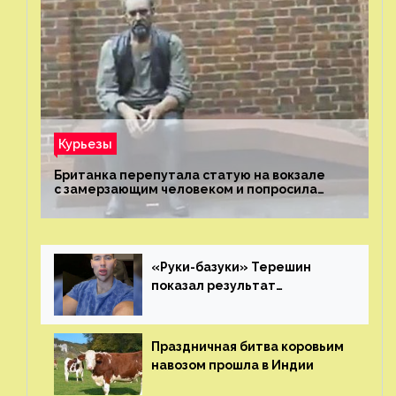
Курьезы
Британка перепутала статую на вокзале
с замерзающим человеком и попросила
о помощи
«Руки-базуки» Терешин
показал результат
пластических операций
Праздничная битва коровьим
навозом прошла в Индии