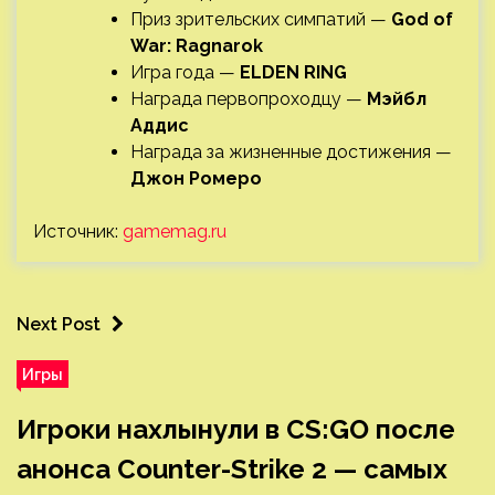
Приз зрительских симпатий —
God of
War: Ragnarok
Игра года —
ELDEN RING
Награда первопроходцу —
Мэйбл
Аддис
Награда за жизненные достижения —
Джон Ромеро
Источник:
gamemag.ru
Next Post
Игры
Игроки нахлынули в CS:GO после
анонса Counter-Strike 2 — самых