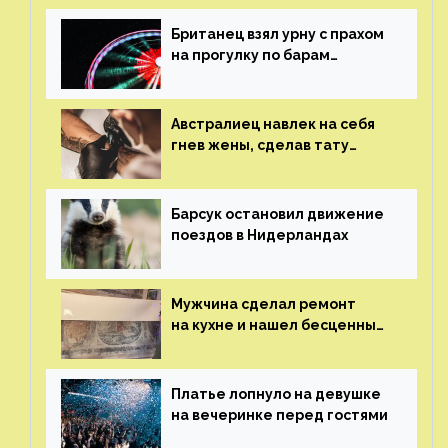
Британец взял урну с прахом
на прогулку по барам
и потерял его
Австралиец навлек на себя
гнев жены, сделав тату
с ее неудачной фотографией
Барсук остановил движение
поездов в Нидерландах
Мужчина сделал ремонт
на кухне и нашел бесценные
рисунки возрастом 400 лет
Платье лопнуло на девушке
на вечеринке перед гостями