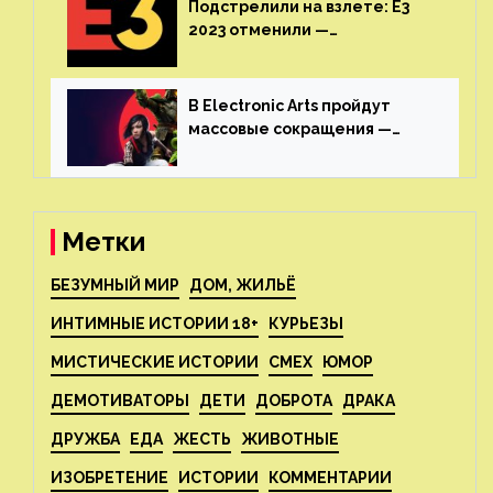
Подстрелили на взлете: E3
2023 отменили —
крупнейшая игровая
выставка не вернется
В Electronic Arts пройдут
массовые сокращения —
издатель планирует
реструктуризацию
Метки
БЕЗУМНЫЙ МИР
ДОМ, ЖИЛЬЁ
ИНТИМНЫЕ ИСТОРИИ 18+
КУРЬЕЗЫ
МИСТИЧЕСКИЕ ИСТОРИИ
СМЕХ
ЮМОР
ДЕМОТИВАТОРЫ
ДЕТИ
ДОБРОТА
ДРАКА
ДРУЖБА
ЕДА
ЖЕСТЬ
ЖИВОТНЫЕ
ИЗОБРЕТЕНИЕ
ИСТОРИИ
КОММЕНТАРИИ