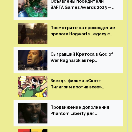
Объявлены победители
BAFTA Games Awards 2023 —
God of War Ragnarok от Sony
получила шесть наград
Посмотрите на прохождение
пролога Hogwarts Legacy с
русской озвучкой —
GamesVoice показала первые
результаты своего труда
Сыгравший Кратоса в God of
War Ragnarok актер
Кристофер Джадж призвал
игроков прекратить
консольные войны
Звезды фильма «Скотт
Пилигрим против всех»
воссоединятся для озвучки
аниме от Netflix
Продвижение дополнения
Phantom Liberty для
Cyberpunk 2077 начнётся в
июне