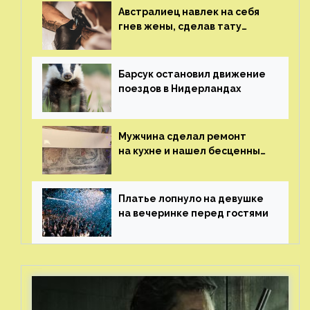
Австралиец навлек на себя
гнев жены, сделав тату
с ее неудачной фотографией
Барсук остановил движение
поездов в Нидерландах
Мужчина сделал ремонт
на кухне и нашел бесценные
рисунки возрастом 400 лет
Платье лопнуло на девушке
на вечеринке перед гостями