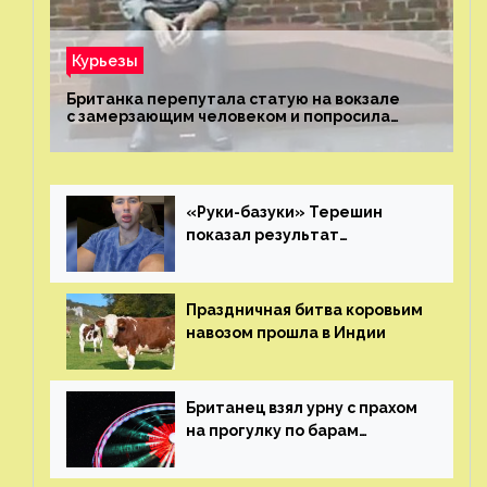
Курьезы
Британка перепутала статую на вокзале
с замерзающим человеком и попросила
о помощи
«Руки-базуки» Терешин
показал результат
пластических операций
Праздничная битва коровьим
навозом прошла в Индии
Британец взял урну с прахом
на прогулку по барам
и потерял его