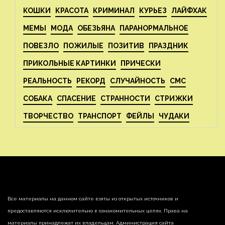
КОШКИ
КРАСОТА
КРИМИНАЛ
КУРЬЕЗ
ЛАЙФХАК
МЕМЫ
МОДА
ОБЕЗЬЯНА
ПАРАНОРМАЛЬНОЕ
ПОВЕЗЛО
ПОЖИЛЫЕ
ПОЗИТИВ
ПРАЗДНИК
ПРИКОЛЬНЫЕ КАРТИНКИ
ПРИЧЕСКИ
РЕАЛЬНОСТЬ
РЕКОРД
СЛУЧАЙНОСТЬ
СМС
СОБАКА
СПАСЕНИЕ
СТРАННОСТИ
СТРИЖКИ
ТВОРЧЕСТВО
ТРАНСПОРТ
ФЕЙЛЫ
ЧУДАКИ
Все материалы на данном сайте взяты из открытых источников и
предоставляются исключительно в ознакомительных целях. Права на
материалы принадлежат их владельцам. Администрация сайта