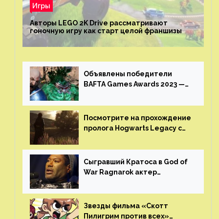
Игры
Авторы LEGO 2K Drive рассматривают
гоночную игру как старт целой франшизы
Объявлены победители
BAFTA Games Awards 2023 —
God of War Ragnarok от Sony
получила шесть наград
Посмотрите на прохождение
пролога Hogwarts Legacy с
русской озвучкой —
GamesVoice показала первые
результаты своего труда
Сыгравший Кратоса в God of
War Ragnarok актер
Кристофер Джадж призвал
игроков прекратить
консольные войны
Звезды фильма «Скотт
Пилигрим против всех»