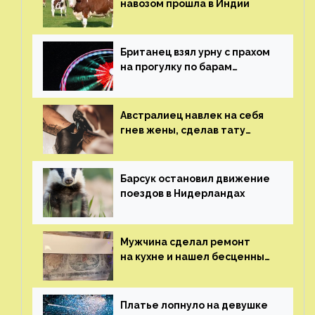
навозом прошла в Индии
Британец взял урну с прахом
на прогулку по барам
и потерял его
Австралиец навлек на себя
гнев жены, сделав тату
с ее неудачной фотографией
Барсук остановил движение
поездов в Нидерландах
Мужчина сделал ремонт
на кухне и нашел бесценные
рисунки возрастом 400 лет
Платье лопнуло на девушке