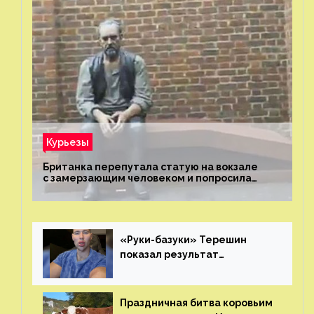
Курьезы
Британка перепутала статую на вокзале
с замерзающим человеком и попросила
о помощи
«Руки-базуки» Терешин
показал результат
пластических операций
Праздничная битва коровьим