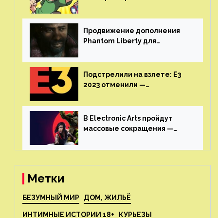
воссоединятся для озвучки
аниме от Netflix
Продвижение дополнения
Phantom Liberty для
Cyberpunk 2077 начнётся в
июне
Подстрелили на взлете: E3
2023 отменили —
крупнейшая игровая
выставка не вернется
В Electronic Arts пройдут
массовые сокращения —
издатель планирует
реструктуризацию
Метки
БЕЗУМНЫЙ МИР
ДОМ, ЖИЛЬЁ
ИНТИМНЫЕ ИСТОРИИ 18+
КУРЬЕЗЫ