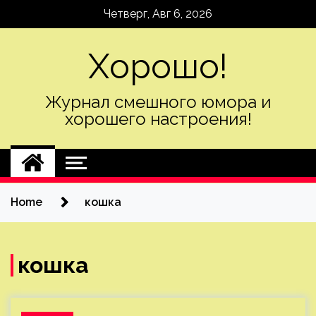
Skip
Четверг, Авг 6, 2026
to
content
Хорошо!
Журнал смешного юмора и
хорошего настроения!
Home
кошка
кошка