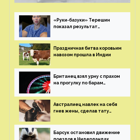
«Руки-базуки» Терешин
показал результат
пластических операций
Праздничная битва коровьим
навозом прошла в Индии
Британец взял урну с прахом
на прогулку по барам
и потерял его
Австралиец навлек на себя
гнев жены, сделав тату
с ее неудачной фотографией
Барсук остановил движение
поездов в Нидерландах