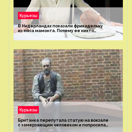
Курьезы
В Нидерландах показали фрикадельку
из мяса мамонта. Почему ее никто
не попробовал?
Курьезы
Британка перепутала статую на вокзале
с замерзающим человеком и попросила
о помощи