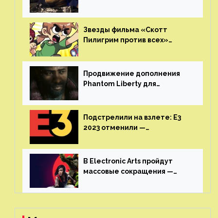
Кристофер Джадж призвал
игроков прекратить
консольные войны
Звезды фильма «Скотт
Пилигрим против всех»
воссоединятся для озвучки
аниме от Netflix
Продвижение дополнения
Phantom Liberty для
Cyberpunk 2077 начнётся в
июне
Подстрелили на взлете: E3
2023 отменили —
крупнейшая игровая
выставка не вернется
В Electronic Arts пройдут
массовые сокращения —
издатель планирует
реструктуризацию