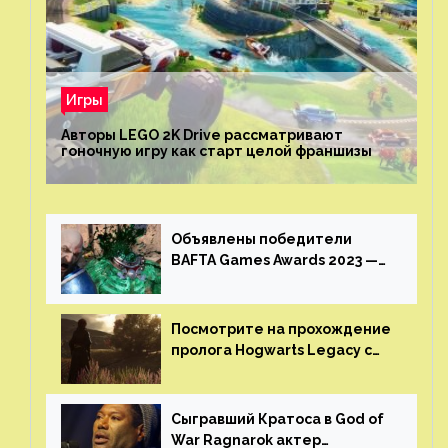
Игры
Авторы LEGO 2K Drive рассматривают
гоночную игру как старт целой франшизы
Объявлены победители
BAFTA Games Awards 2023 —
God of War Ragnarok от Sony
получила шесть наград
Посмотрите на прохождение
пролога Hogwarts Legacy с
русской озвучкой —
GamesVoice показала первые
результаты своего труда
Сыгравший Кратоса в God of
War Ragnarok актер