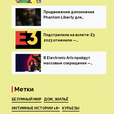
аниме от Netflix
Продвижение дополнения
Phantom Liberty для
Cyberpunk 2077 начнётся в
июне
Подстрелили на взлете: E3
2023 отменили —
крупнейшая игровая
выставка не вернется
В Electronic Arts пройдут
массовые сокращения —
издатель планирует
реструктуризацию
Метки
БЕЗУМНЫЙ МИР
ДОМ, ЖИЛЬЁ
ИНТИМНЫЕ ИСТОРИИ 18+
КУРЬЕЗЫ