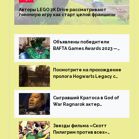
Авторы LEGO 2K Drive рассматривают
гоночную игру как старт целой франшизы
Объявлены победители
BAFTA Games Awards 2023 —
God of War Ragnarok от Sony
получила шесть наград
Посмотрите на прохождение
пролога Hogwarts Legacy с
русской озвучкой —
GamesVoice показала первые
результаты своего труда
Сыгравший Кратоса в God of
War Ragnarok актер
Кристофер Джадж призвал
игроков прекратить
консольные войны
Звезды фильма «Скотт
Пилигрим против всех»
воссоединятся для озвучки