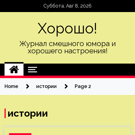
Skip
Суббота, Авг 8, 2026
to
content
Хорошо!
Журнал смешного юмора и
хорошего настроения!
Home
истории
Page 2
истории