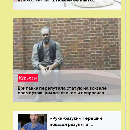
из мяса мамонта. Почему ее никто
не попробовал?
Курьезы
Британка перепутала статую на вокзале
с замерзающим человеком и попросила
о помощи
«Руки-базуки» Терешин
показал результат