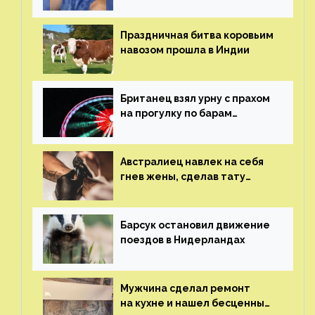
пластических операций
Праздничная битва коровьим
навозом прошла в Индии
Британец взял урну с прахом
на прогулку по барам
и потерял его
Австралиец навлек на себя
гнев жены, сделав тату
с ее неудачной фотографией
Барсук остановил движение
поездов в Нидерландах
Мужчина сделал ремонт
на кухне и нашел бесценные