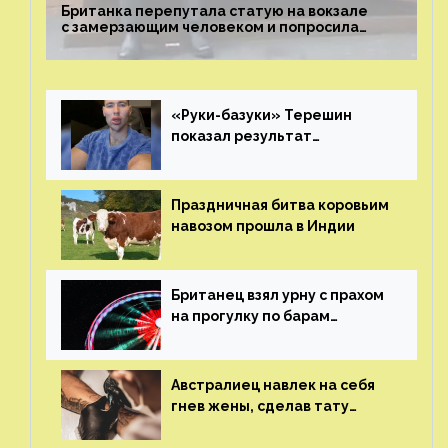
Британка перепутала статую на вокзале
с замерзающим человеком и попросила
о помощи
«Руки-базуки» Терешин
показал результат
пластических операций
Праздничная битва коровьим
навозом прошла в Индии
Британец взял урну с прахом
на прогулку по барам
и потерял его
Австралиец навлек на себя
гнев жены, сделав тату
с ее неудачной фотографией