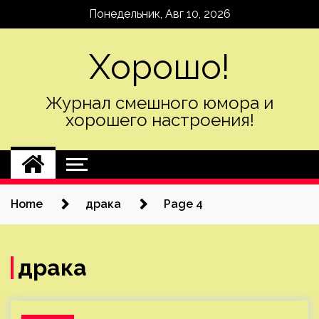
Skip
Понедельник, Авг 10, 2026
to
content
Хорошо!
Журнал смешного юмора и
хорошего настроения!
Home
драка
Page 4
драка