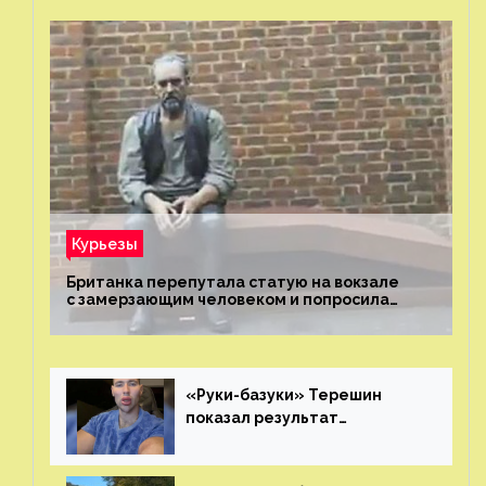
Курьезы
Британка перепутала статую на вокзале
с замерзающим человеком и попросила
о помощи
«Руки-базуки» Терешин
показал результат
пластических операций