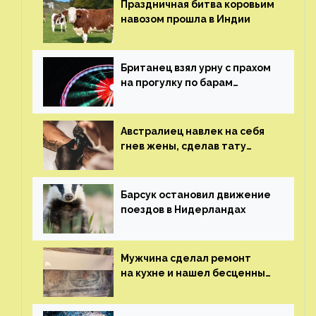
Праздничная битва коровьим
навозом прошла в Индии
Британец взял урну с прахом
на прогулку по барам
и потерял его
Австралиец навлек на себя
гнев жены, сделав тату
с ее неудачной фотографией
Барсук остановил движение
поездов в Нидерландах
Мужчина сделал ремонт
на кухне и нашел бесценные
рисунки возрастом 400 лет