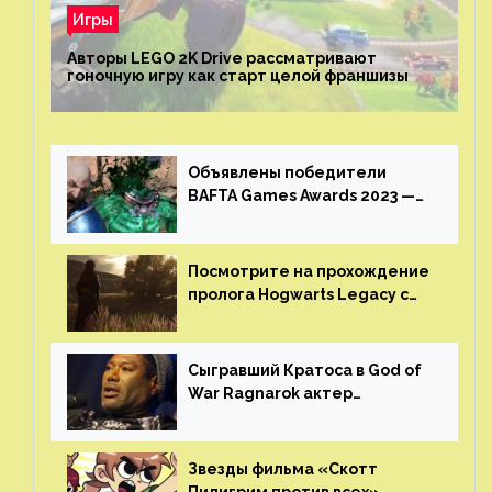
Игры
Авторы LEGO 2K Drive рассматривают
гоночную игру как старт целой франшизы
Объявлены победители
BAFTA Games Awards 2023 —
God of War Ragnarok от Sony
получила шесть наград
Посмотрите на прохождение
пролога Hogwarts Legacy с
русской озвучкой —
GamesVoice показала первые
результаты своего труда
Сыгравший Кратоса в God of
War Ragnarok актер
Кристофер Джадж призвал
игроков прекратить
консольные войны
Звезды фильма «Скотт