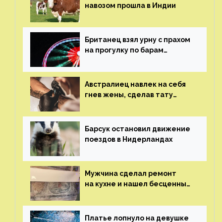
навозом прошла в Индии
Британец взял урну с прахом
на прогулку по барам
и потерял его
Австралиец навлек на себя
гнев жены, сделав тату
с ее неудачной фотографией
Барсук остановил движение
поездов в Нидерландах
Мужчина сделал ремонт
на кухне и нашел бесценные
рисунки возрастом 400 лет
Платье лопнуло на девушке