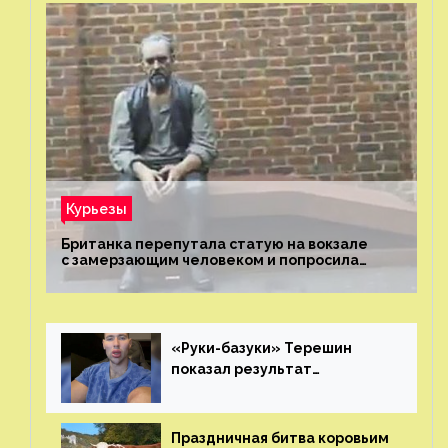
Курьезы
Британка перепутала статую на вокзале
с замерзающим человеком и попросила
о помощи
«Руки-базуки» Терешин
показал результат
пластических операций
Праздничная битва коровьим