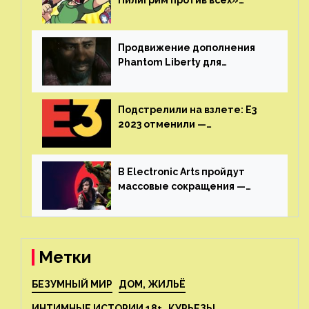
Пилигрим против всех»
воссоединятся для озвучки
аниме от Netflix
Продвижение дополнения
Phantom Liberty для
Cyberpunk 2077 начнётся в
июне
Подстрелили на взлете: E3
2023 отменили —
крупнейшая игровая
выставка не вернется
В Electronic Arts пройдут
массовые сокращения —
издатель планирует
реструктуризацию
Метки
БЕЗУМНЫЙ МИР
ДОМ, ЖИЛЬЁ
ИНТИМНЫЕ ИСТОРИИ 18+
КУРЬЕЗЫ