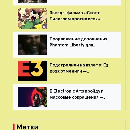
игроков прекратить
консольные войны
Звезды фильма «Скотт
Пилигрим против всех»
воссоединятся для озвучки
аниме от Netflix
Продвижение дополнения
Phantom Liberty для
Cyberpunk 2077 начнётся в
июне
Подстрелили на взлете: E3
2023 отменили —
крупнейшая игровая
выставка не вернется
В Electronic Arts пройдут
массовые сокращения —
издатель планирует
реструктуризацию
Метки