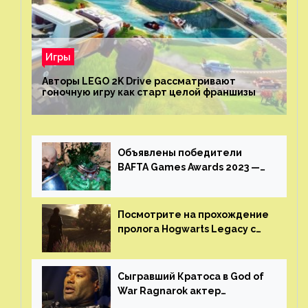
Игры
Авторы LEGO 2K Drive рассматривают
гоночную игру как старт целой франшизы
Объявлены победители
BAFTA Games Awards 2023 —
God of War Ragnarok от Sony
получила шесть наград
Посмотрите на прохождение
пролога Hogwarts Legacy с
русской озвучкой —
GamesVoice показала первые
результаты своего труда
Сыгравший Кратоса в God of
War Ragnarok актер
Кристофер Джадж призвал