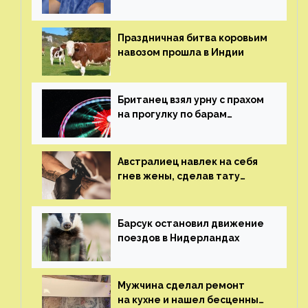
пластических операций
Праздничная битва коровьим
навозом прошла в Индии
Британец взял урну с прахом
на прогулку по барам
и потерял его
Австралиец навлек на себя
гнев жены, сделав тату
с ее неудачной фотографией
Барсук остановил движение
поездов в Нидерландах
Мужчина сделал ремонт
на кухне и нашел бесценные