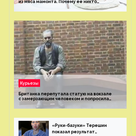
из мяса мамонта. Почему ее никто
не попробовал?
Курьезы
Британка перепутала статую на вокзале
с замерзающим человеком и попросила
о помощи
«Руки-базуки» Терешин
показал результат