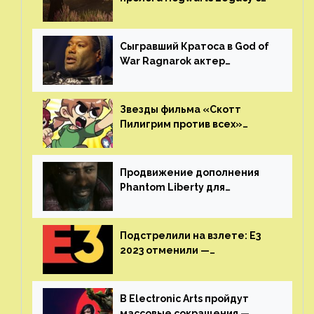
русской озвучкой —
GamesVoice показала первые
результаты своего труда
Сыгравший Кратоса в God of
War Ragnarok актер
Кристофер Джадж призвал
игроков прекратить
консольные войны
Звезды фильма «Скотт
Пилигрим против всех»
воссоединятся для озвучки
аниме от Netflix
Продвижение дополнения
Phantom Liberty для
Cyberpunk 2077 начнётся в
июне
Подстрелили на взлете: E3
2023 отменили —
крупнейшая игровая
выставка не вернется
В Electronic Arts пройдут
массовые сокращения —