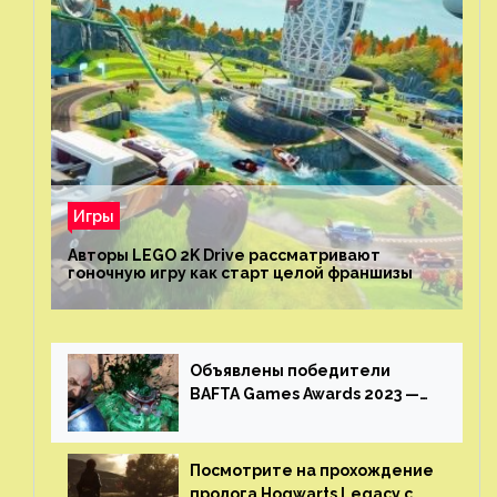
Игры
Авторы LEGO 2K Drive рассматривают
гоночную игру как старт целой франшизы
Объявлены победители
BAFTA Games Awards 2023 —
God of War Ragnarok от Sony
получила шесть наград
Посмотрите на прохождение
пролога Hogwarts Legacy с