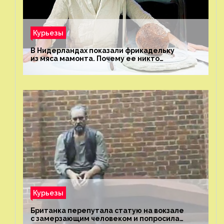
Курьезы
В Нидерландах показали фрикадельку
из мяса мамонта. Почему ее никто
не попробовал?
Курьезы
Британка перепутала статую на вокзале
с замерзающим человеком и попросила