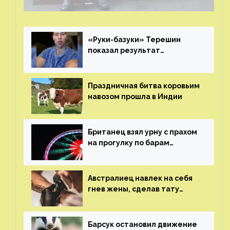
о помощи
«Руки-базуки» Терешин
показал результат
пластических операций
Праздничная битва коровьим
навозом прошла в Индии
Британец взял урну с прахом
на прогулку по барам
и потерял его
Австралиец навлек на себя
гнев жены, сделав тату
с ее неудачной фотографией
Барсук остановил движение