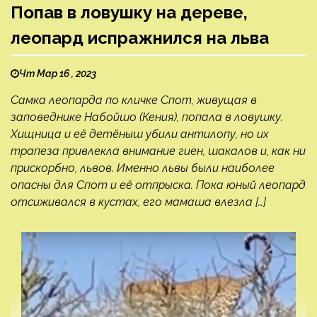
Попав в ловушку на дереве,
леопард испражнился на льва
Чт Мар 16 , 2023
Самка леопарда по кличке Спот, живущая в
заповеднике Набойшо (Кения), попала в ловушку.
Хищница и её детёныш убили антилопу, но их
трапеза привлекла внимание гиен, шакалов и, как ни
прискорбно, львов. Именно львы были наиболее
опасны для Спот и её отпрыска. Пока юный леопард
отсиживался в кустах, его мамаша влезла […]