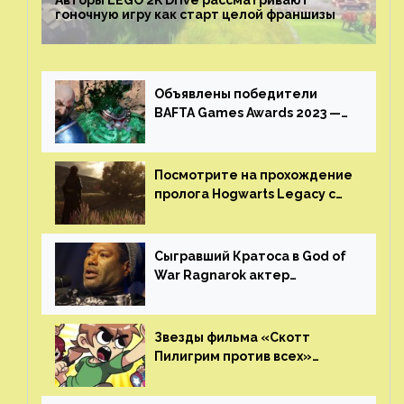
гоночную игру как старт целой франшизы
Объявлены победители
BAFTA Games Awards 2023 —
God of War Ragnarok от Sony
получила шесть наград
Посмотрите на прохождение
пролога Hogwarts Legacy с
русской озвучкой —
GamesVoice показала первые
результаты своего труда
Сыгравший Кратоса в God of
War Ragnarok актер
Кристофер Джадж призвал
игроков прекратить
консольные войны
Звезды фильма «Скотт
Пилигрим против всех»
воссоединятся для озвучки
аниме от Netflix