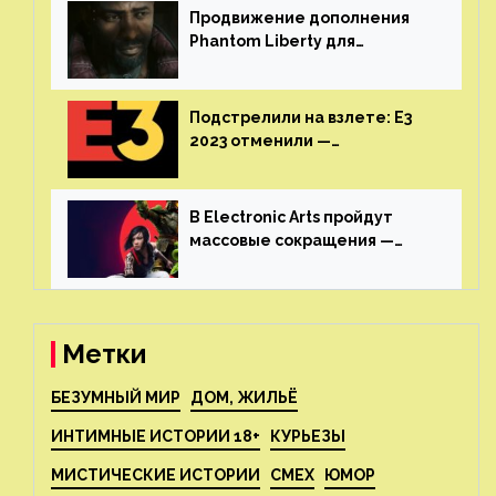
Продвижение дополнения
Phantom Liberty для
Cyberpunk 2077 начнётся в
июне
Подстрелили на взлете: E3
2023 отменили —
крупнейшая игровая
выставка не вернется
В Electronic Arts пройдут
массовые сокращения —
издатель планирует
реструктуризацию
Метки
БЕЗУМНЫЙ МИР
ДОМ, ЖИЛЬЁ
ИНТИМНЫЕ ИСТОРИИ 18+
КУРЬЕЗЫ
МИСТИЧЕСКИЕ ИСТОРИИ
СМЕХ
ЮМОР