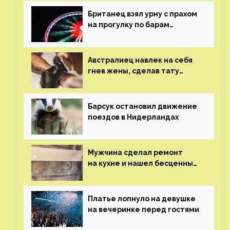
Британец взял урну с прахом
на прогулку по барам
и потерял его
Австралиец навлек на себя
гнев жены, сделав тату
с ее неудачной фотографией
Барсук остановил движение
поездов в Нидерландах
Мужчина сделал ремонт
на кухне и нашел бесценные
рисунки возрастом 400 лет
Платье лопнуло на девушке
на вечеринке перед гостями