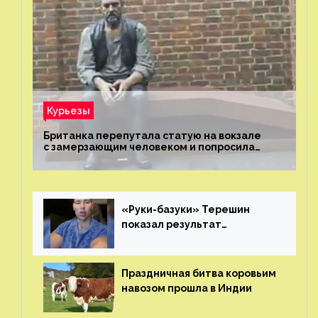
Курьезы
Британка перепутала статую на вокзале
с замерзающим человеком и попросила
о помощи
«Руки-базуки» Терешин
показал результат
пластических операций
Праздничная битва коровьим
навозом прошла в Индии